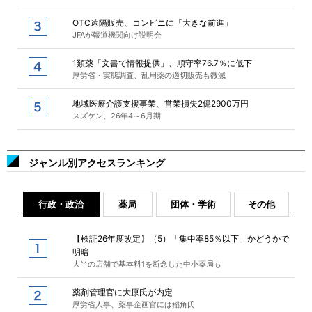
OTC遠隔販売、コンビニに「大きな前進」
JFAが報道機関向け説明会
1類薬「文書で情報提供」、順守率76.7％に低下
厚労省・実態調査、乱用薬の適切販売も微減
地域医療介護支援事業、営業損失2億2900万円
スズケン、26年4～6月期
ジャンル別アクセスランキング
行政・政治
薬局
団体・学術
その他
【検証26年度改定】（5）「集中率85％以下」かどうかで
明暗
大半の店舗で基本料1を断念した中小薬局も
薬剤管理官に大原氏が内定
厚労省人事、薬事企画官には稲角氏