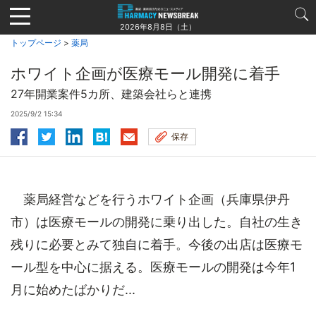
Jump
to
2026年8月8日（土）
navigation
トップページ
>
薬局
ホワイト企画が医療モール開発に着手
27年開業案件5カ所、建築会社らと連携
2025/9/2 15:34
保存
薬局経営などを行うホワイト企画（兵庫県伊丹
市）は医療モールの開発に乗り出した。自社の生き
残りに必要とみて独自に着手。今後の出店は医療モ
ール型を中心に据える。医療モールの開発は今年1
月に始めたばかりだ...