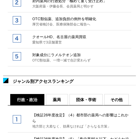
府内薬局の行政処分「極めて重く受け止め」
大阪府薬・伊藤会長、会員薬局と明かす
OTC類似薬、追加負担の例外を明確化
厚労省検討会、医療保険部会に報告へ
クオールHD、名古屋の薬局買収
愛知県で3店舗運営
対象成分にラメルテオン追加
OTC類似薬、一増一減で合計変わらず
ジャンル別アクセスランキング
行政・政治
薬局
団体・学術
その他
【検証26年度改定】（4）都市部の薬局への影響はこれか
ら
地方部と大差なく、効果なければ「さらなる方策」
【検証26年度改定】（5）「集中率85％以下」かどうかで