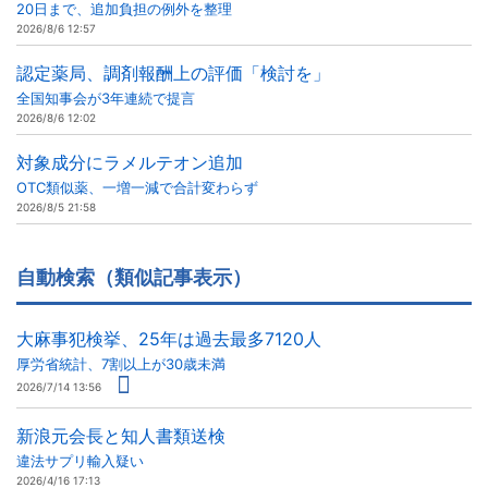
20日まで、追加負担の例外を整理
2026/8/6 12:57
認定薬局、調剤報酬上の評価「検討を」
全国知事会が3年連続で提言
2026/8/6 12:02
対象成分にラメルテオン追加
OTC類似薬、一増一減で合計変わらず
2026/8/5 21:58
自動検索（類似記事表示）
大麻事犯検挙、25年は過去最多7120人
厚労省統計、7割以上が30歳未満
2026/7/14 13:56
新浪元会長と知人書類送検
違法サプリ輸入疑い
2026/4/16 17:13