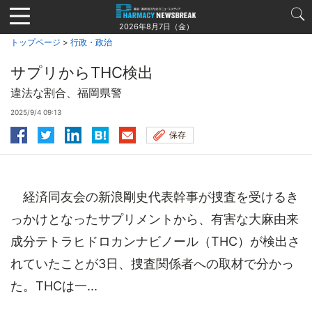
Jump
to
2026年8月7日（金）
navigation
トップページ
>
行政・政治
サプリからTHC検出
違法な割合、福岡県警
2025/9/4 09:13
保存
経済同友会の新浪剛史代表幹事が捜査を受けるき
っかけとなったサプリメントから、有害な大麻由来
成分テトラヒドロカンナビノール（THC）が検出さ
れていたことが3日、捜査関係者への取材で分かっ
た。THCは一...