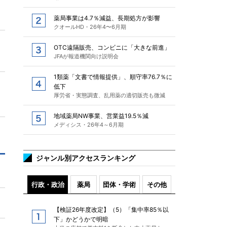
薬局事業は4.7％減益、長期処方が影響
クオールHD・26年4〜6月期
OTC遠隔販売、コンビニに「大きな前進」
JFAが報道機関向け説明会
1類薬「文書で情報提供」、順守率76.7％に
低下
厚労省・実態調査、乱用薬の適切販売も微減
地域薬局NW事業、営業益19.5％減
メディシス・26年4～6月期
ジャンル別アクセスランキング
行政・政治
薬局
団体・学術
その他
【検証26年度改定】（5）「集中率85％以
下」かどうかで明暗