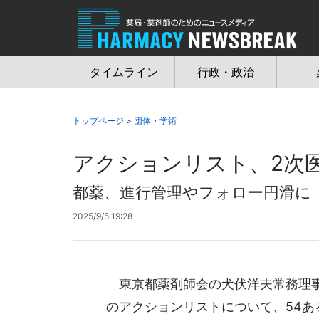
Jump
to
navigation
タイムライン
行政・政治
トップページ
>
団体・学術
アクションリスト、2次
都薬、進行管理やフォロー円滑に
2025/9/5 19:28
東京都薬剤師会の犬伏洋夫常務理事
のアクションリストについて、54