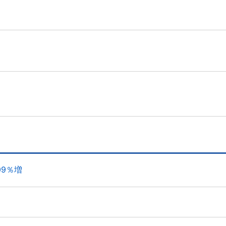
09％増
）