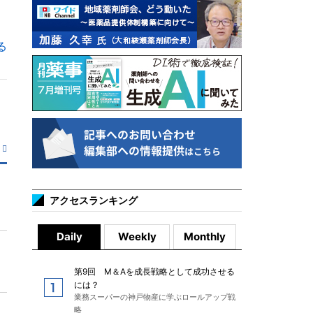
る
アクセスランキング
Daily
Weekly
Monthly
第9回 M＆Aを成長戦略として成功させる
には？
業務スーパーの神戸物産に学ぶロールアップ戦
略