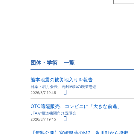
団体・学術
一覧
熊本地震の被災地入りを報告
日薬・岩月会長、高齢医師の廃業懸念
2026/8/7 19:48
OTC遠隔販売、コンビニに「大きな前進」
JFAが報道機関向け説明会
2026/8/7 19:45
【無料公開】宮崎県薬のMP、氷川町から撤収