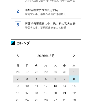
大半の店舗で基本料1を断念した中小薬局も
薬剤管理官に大原氏が内定
厚労省人事、薬事企画官には稲角氏
医薬担当審議官に中井氏、初の私大出身
厚労省人事、薬局関連施策にも精通
カレンダー
2026年 8月
日
月
火
水
木
金
土
26
27
28
29
30
31
1
2
3
4
5
6
7
8
9
10
11
12
13
14
15
16
17
18
19
20
21
22
23
24
25
26
27
28
29