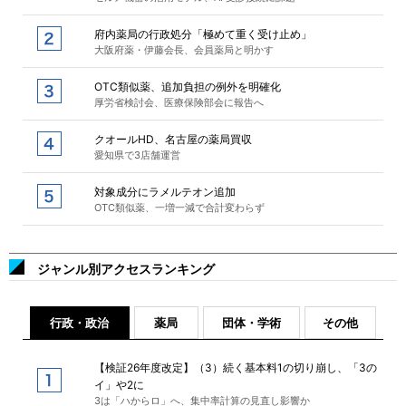
府内薬局の行政処分「極めて重く受け止め」
大阪府薬・伊藤会長、会員薬局と明かす
OTC類似薬、追加負担の例外を明確化
厚労省検討会、医療保険部会に報告へ
クオールHD、名古屋の薬局買収
愛知県で3店舗運営
対象成分にラメルテオン追加
OTC類似薬、一増一減で合計変わらず
ジャンル別アクセスランキング
行政・政治
薬局
団体・学術
その他
【検証26年度改定】（3）続く基本料1の切り崩し、「3の
イ」や2に
3は「ハからロ」へ、集中率計算の見直し影響か