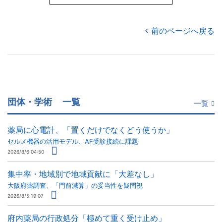
前のページへ戻る
団体・学術
一覧
一覧
薬局に心電計、「置くだけでなくどう使うか」
セルメ機器の活用モデル、AF受診接続に課題
2026/8/6 04:50
集中率・地域別で地域貢献に「大差なし」
大阪府薬調査、「門前減算」の妥当性を疑問視
2026/8/5 19:07
府内薬局の行政処分「極めて重く受け止め」