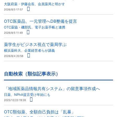
大阪府薬・伊藤会長、会員薬局と明かす
2026/8/5 17:57
OTC医薬品、一元管理へDB整備を提言
OTC薬協・磯部氏、電子お薬手帳と連携
2026/8/5 11:49
薬学生がビジネス視点で薬局学ぶ
横浜薬科大、企業経営者らが講義
2026/8/4 20:58
自動検索（類似記事表示）
「地域医薬品情報共有システム」の留意事項作成へ
日薬、NPhA提言受け年始にも
2025/12/23 19:28
OTC類似薬、全額自己負担は「乱暴」