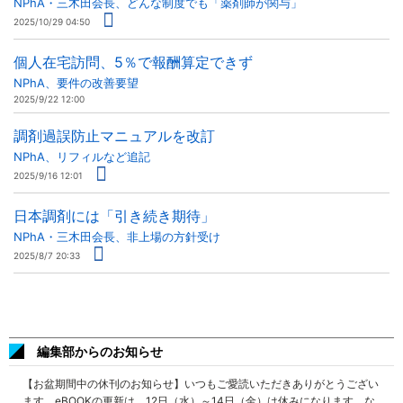
NPhA・三木田会長、どんな制度でも「薬剤師が関与」
2025/10/29 04:50
個人在宅訪問、5％で報酬算定できず
NPhA、要件の改善要望
2025/9/22 12:00
調剤過誤防止マニュアルを改訂
NPhA、リフィルなど追記
2025/9/16 12:01
日本調剤には「引き続き期待」
NPhA・三木田会長、非上場の方針受け
2025/8/7 20:33
編集部からのお知らせ
【お盆期間中の休刊のお知らせ】いつもご愛読いただきありがとうござい
ます。eBOOKの更新は、12日（水）～14日（金）は休みになります。な