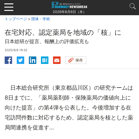
Jump
to
2026年8月6日（木）
navigation
トップページ
>
団体・学術
在宅対応、認定薬局を地域の「核」に
日本総研が提言、報酬上の評価拡充も
2025/9/8 19:32
保存
日本総合研究所（東京都品川区）の研究チームは
8日までに、「薬局薬剤師・保険薬局の価値向上に
向けた提言」の第4弾を公表した。今後増加する在
宅訪問件数に対応するため、認定薬局を核とした薬
局間連携を促進す...