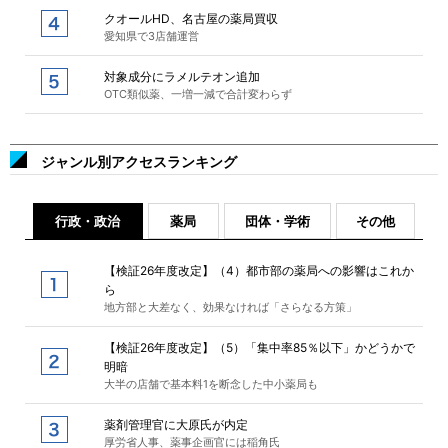
クオールHD、名古屋の薬局買収
愛知県で3店舗運営
対象成分にラメルテオン追加
OTC類似薬、一増一減で合計変わらず
ジャンル別アクセスランキング
行政・政治
薬局
団体・学術
その他
【検証26年度改定】（4）都市部の薬局への影響はこれか
ら
地方部と大差なく、効果なければ「さらなる方策」
【検証26年度改定】（5）「集中率85％以下」かどうかで
明暗
大半の店舗で基本料1を断念した中小薬局も
薬剤管理官に大原氏が内定
厚労省人事、薬事企画官には稲角氏