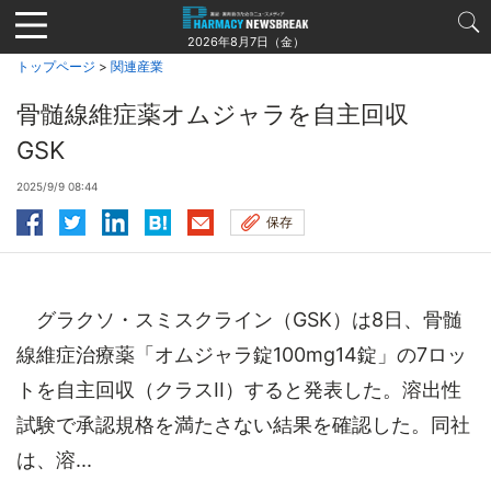
Jump
to
2026年8月7日（金）
navigation
トップページ
>
関連産業
骨髄線維症薬オムジャラを自主回収
GSK
2025/9/9 08:44
保存
グラクソ・スミスクライン（GSK）は8日、骨髄
線維症治療薬「オムジャラ錠100mg14錠」の7ロッ
トを自主回収（クラスII）すると発表した。溶出性
試験で承認規格を満たさない結果を確認した。同社
は、溶...