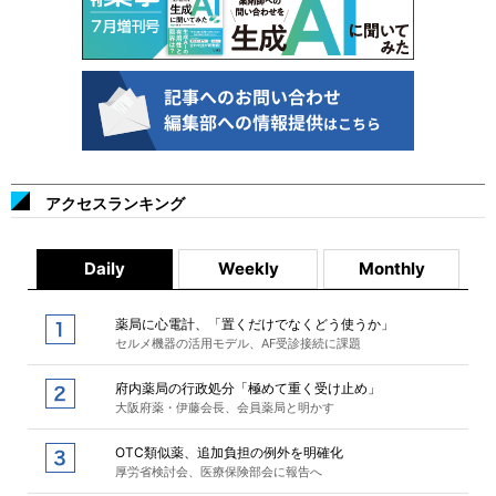
アクセスランキング
Daily
Weekly
Monthly
薬局に心電計、「置くだけでなくどう使うか」
セルメ機器の活用モデル、AF受診接続に課題
府内薬局の行政処分「極めて重く受け止め」
大阪府薬・伊藤会長、会員薬局と明かす
OTC類似薬、追加負担の例外を明確化
厚労省検討会、医療保険部会に報告へ