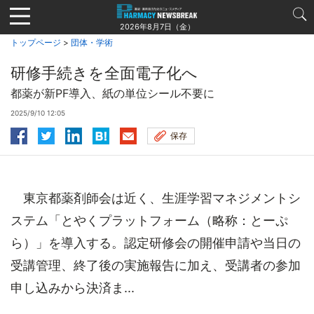
Jump
to
2026年8月7日（金）
navigation
トップページ
>
団体・学術
研修手続きを全面電子化へ
都薬が新PF導入、紙の単位シール不要に
2025/9/10 12:05
保存
東京都薬剤師会は近く、生涯学習マネジメントシ
ステム「とやくプラットフォーム（略称：とーぷ
ら）」を導入する。認定研修会の開催申請や当日の
受講管理、終了後の実施報告に加え、受講者の参加
申し込みから決済ま...