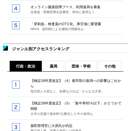
オンライン服薬指導ブース、利用薬局を募集
北海道・西興部厚生診療所、村内に薬局なく
「穿刺血」検査薬のOTC化、厚労省に要望書
NPhA、薬剤師による補助の明確化も
ジャンル別アクセスランキング
行政・政治
薬局
団体・学術
その他
【検証26年度改定】（4）都市部の薬局への影響はこれか
ら
地方部と大差なく、効果なければ「さらなる方策」
【検証26年度改定】（5）「集中率85％以下」かどうかで
明暗
大半の店舗で基本料1を断念した中小薬局も
薬剤管理官に大原氏が内定
厚労省人事、薬事企画官には稲角氏