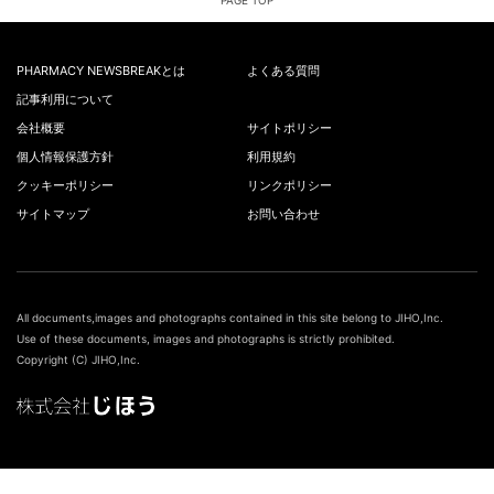
PAGE TOP
PHARMACY NEWSBREAKとは
よくある質問
記事利用について
会社概要
サイトポリシー
個人情報保護方針
利用規約
クッキーポリシー
リンクポリシー
サイトマップ
お問い合わせ
All documents,images and photographs contained in this site belong to JIHO,Inc.
Use of these documents, images and photographs is strictly prohibited.
Copyright (C) JIHO,Inc.