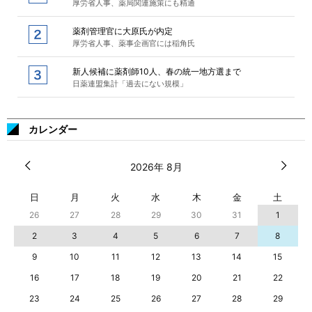
厚労省人事、薬局関連施策にも精通
薬剤管理官に大原氏が内定
厚労省人事、薬事企画官には稲角氏
新人候補に薬剤師10人、春の統一地方選まで
日薬連盟集計「過去にない規模」
カレンダー
2026年 8月
日
月
火
水
木
金
土
26
27
28
29
30
31
1
2
3
4
5
6
7
8
9
10
11
12
13
14
15
16
17
18
19
20
21
22
23
24
25
26
27
28
29