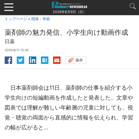
Jump
to
2026年8月9日（日）
navigation
トップページ
>
団体・学術
薬剤師の魅力発信、小学生向け動画作成
日薬
2025/9/11 15:40
保存
日本薬剤師会は11日、薬剤師の仕事を紹介する小
学生向けの短編動画を作成したと発表した。文章や
図表では理解が難しい年齢層の児童に対しても、視
覚・聴覚の両面から直感的に情報を伝えられ、学習
の幅が広がると...