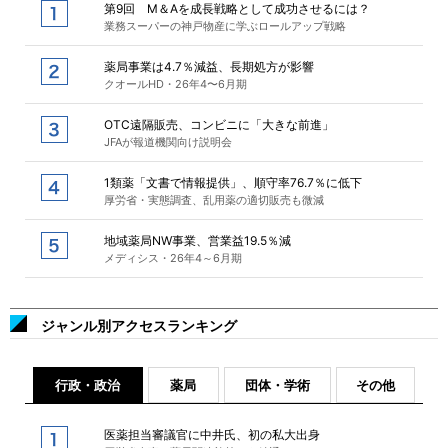
第9回 M＆Aを成長戦略として成功させるには？
業務スーパーの神戸物産に学ぶロールアップ戦略
薬局事業は4.7％減益、長期処方が影響
クオールHD・26年4〜6月期
OTC遠隔販売、コンビニに「大きな前進」
JFAが報道機関向け説明会
1類薬「文書で情報提供」、順守率76.7％に低下
厚労省・実態調査、乱用薬の適切販売も微減
地域薬局NW事業、営業益19.5％減
メディシス・26年4～6月期
ジャンル別アクセスランキング
行政・政治
薬局
団体・学術
その他
医薬担当審議官に中井氏、初の私大出身