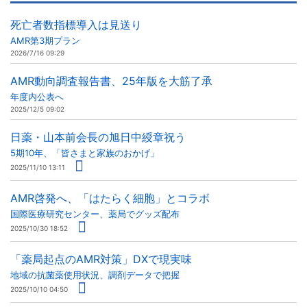
死亡者数指標導入は見送り
AMR第3期プラン
2026/7/16 09:29
AMR動向調査報告書、25年版を大筋了承
年度内公表へ
2025/12/5 09:02
日薬・山本前会長の旭日中綬章祝う
5期10年、「皆さまと家族のおかげ」
2025/11/10 13:11
AMR啓発へ、「はたらく細胞」とコラボ
国際医療研究センター、薬局でグッズ配布
2025/10/30 18:52
「薬局起点のAMR対策」DXで現実味
地域の抗菌薬使用状況、調剤データで把握
2025/10/10 04:50