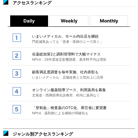
アクセスランキング
Daily
Weekly
Monthly
いまいメディカル、モール内出店を継続
門前減算あっても「患者・医師のニーズ高く」
在薬総加算2と調剤管理料で大幅マイナス
NPhA・26年度改定影響調査、基本料平均は増加
顧客満足度調査を毎年実施、社内表彰も
いまいメディカル 店舗改善と士気向上に活用
オンライン服薬指導ブース、利用薬局を募集
北海道・西興部厚生診療所、村内に薬局なく
「穿刺血」検査薬のOTC化、厚労省に要望書
NPhA、薬剤師による補助の明確化も
ジャンル別アクセスランキング