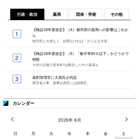
行政・政治
薬局
団体・学術
その他
【検証26年度改定】（4）都市部の薬局への影響はこれか
ら
地方部と大差なく、効果なければ「さらなる方策」
【検証26年度改定】（5）「集中率85％以下」かどうかで
明暗
大半の店舗で基本料1を断念した中小薬局も
薬剤管理官に大原氏が内定
厚労省人事、薬事企画官には稲角氏
カレンダー
2026年 8月
日
月
火
水
木
金
土