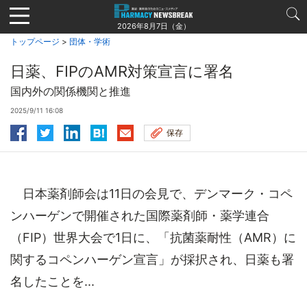
Jump
to
2026年8月7日（金）
navigation
トップページ
>
団体・学術
日薬、FIPのAMR対策宣言に署名
国内外の関係機関と推進
2025/9/11 16:08
保存
日本薬剤師会は11日の会見で、デンマーク・コペ
ンハーゲンで開催された国際薬剤師・薬学連合
（FIP）世界大会で1日に、「抗菌薬耐性（AMR）に
関するコペンハーゲン宣言」が採択され、日薬も署
名したことを...