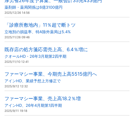
厚労省26年度予算案、一般会計35兆433億円
薬剤師・薬局関係は6億3100億円
2025/12/26 14:56
「診療所敷地内」11％超で断トツ
立地別の損益率、特A除外薬局は5.4%
2025/11/26 09:46
既存店の処方箋応需売上高、6.4％増に
クオールHD・26年3月期第2四半期
2025/11/10 12:41
ファーマシー事業、今期売上高5515億円へ
アインHD、業績予想上方修正で
2025/9/12 12:32
ファーマシー事業、売上高18.2％増
アインHD、26年4月期第1四半期
2025/9/11 19:18