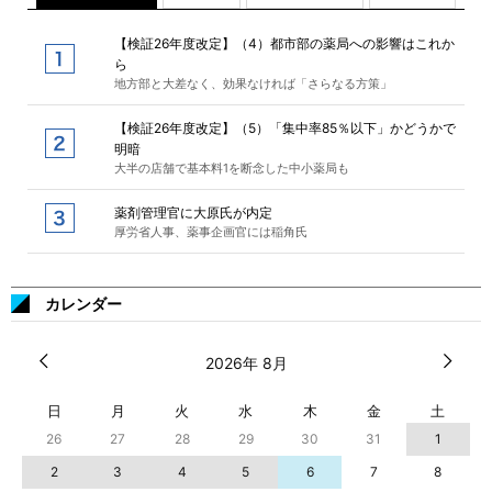
【検証26年度改定】（4）都市部の薬局への影響はこれか
ら
地方部と大差なく、効果なければ「さらなる方策」
【検証26年度改定】（5）「集中率85％以下」かどうかで
明暗
大半の店舗で基本料1を断念した中小薬局も
薬剤管理官に大原氏が内定
厚労省人事、薬事企画官には稲角氏
カレンダー
2026年 8月
日
月
火
水
木
金
土
26
27
28
29
30
31
1
2
3
4
5
6
7
8