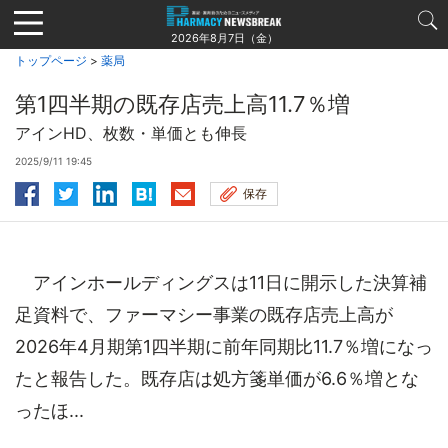
Jump
to
2026年8月7日（金）
navigation
トップページ
>
薬局
第1四半期の既存店売上高11.7％増
アインHD、枚数・単価とも伸長
2025/9/11 19:45
保存
アインホールディングスは11日に開示した決算補
足資料で、ファーマシー事業の既存店売上高が
2026年4月期第1四半期に前年同期比11.7％増になっ
たと報告した。既存店は処方箋単価が6.6％増とな
ったほ...