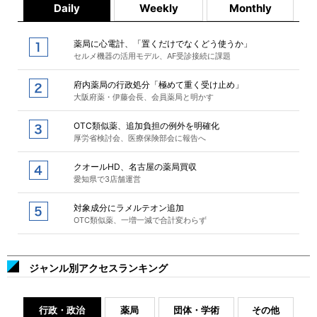
Daily
Weekly
Monthly
薬局に心電計、「置くだけでなくどう使うか」
セルメ機器の活用モデル、AF受診接続に課題
府内薬局の行政処分「極めて重く受け止め」
大阪府薬・伊藤会長、会員薬局と明かす
OTC類似薬、追加負担の例外を明確化
厚労省検討会、医療保険部会に報告へ
クオールHD、名古屋の薬局買収
愛知県で3店舗運営
対象成分にラメルテオン追加
OTC類似薬、一増一減で合計変わらず
ジャンル別アクセスランキング
行政・政治
薬局
団体・学術
その他