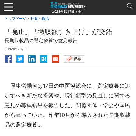
Jump
to
2026年8月7日（金）
navigation
トップページ
>
行政・政治
「廃止」「徴収額引き上げ」が交錯
長期収載品の選定療養で意見報告
2025/9/17 17:56
保存
厚生労働省は17日の中医協総会に、選定療養に追
加すべき新たな提案や、現行類型の見直しに関する
意見の募集結果を報告した。関係団体・学会や国民
から募っていた。昨年10月から導入された長期収載
品の選定療養...