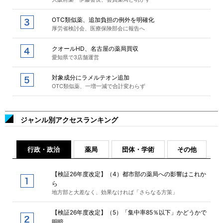
OTC類似薬、追加負担の例外を明確化
厚労省検討会、医療保険部会に報告へ
クオールHD、名古屋の薬局買収
愛知県で3店舗運営
対象成分にラメルテオン追加
OTC類似薬、一増一減で合計変わらず
ジャンル別アクセスランキング
行政・政治
薬局
団体・学術
その他
【検証26年度改定】（4）都市部の薬局への影響はこれか
ら
地方部と大差なく、効果なければ「さらなる方策」
【検証26年度改定】（5）「集中率85％以下」かどうかで
明暗