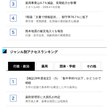
薬局事業は4.7％減益、長期処方が影響
クオールHD・26年4〜6月期
1類薬「文書で情報提供」、順守率76.7％に低下
厚労省・実態調査、乱用薬の適切販売も微減
熊本地震の被災地入りを報告
日薬・岩月会長、高齢医師の廃業懸念
ジャンル別アクセスランキング
行政・政治
薬局
団体・学術
その他
【検証26年度改定】（5）「集中率85％以下」かどうかで
明暗
大半の店舗で基本料1を断念した中小薬局も
薬剤管理官に大原氏が内定
厚労省人事、薬事企画官には稲角氏