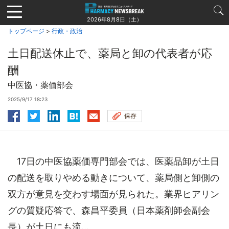
Jump
to
2026年8月8日（土）
navigation
トップページ
>
行政・政治
土日配送休止で、薬局と卸の代表者が応
酬
中医協・薬価部会
2025/9/17 18:23
保存
17日の中医協薬価専門部会では、医薬品卸が土日
の配送を取りやめる動きについて、薬局側と卸側の
双方が意見を交わす場面が見られた。業界ヒアリン
グの質疑応答で、森昌平委員（日本薬剤師会副会
長）が土日にも流...