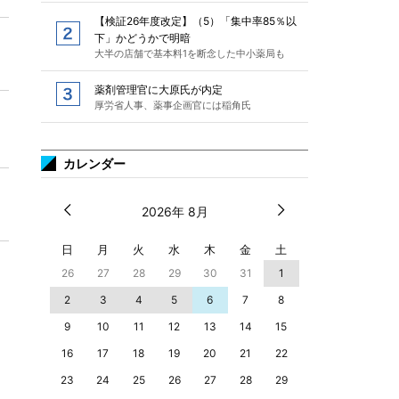
【検証26年度改定】（5）「集中率85％以
下」かどうかで明暗
大半の店舗で基本料1を断念した中小薬局も
薬剤管理官に大原氏が内定
厚労省人事、薬事企画官には稲角氏
カレンダー
2026年 8月
日
月
火
水
木
金
土
26
27
28
29
30
31
1
2
3
4
5
6
7
8
9
10
11
12
13
14
15
16
17
18
19
20
21
22
23
24
25
26
27
28
29