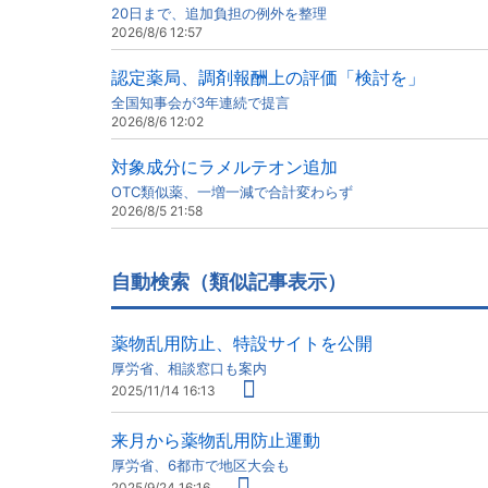
20日まで、追加負担の例外を整理
2026/8/6 12:57
認定薬局、調剤報酬上の評価「検討を」
全国知事会が3年連続で提言
2026/8/6 12:02
対象成分にラメルテオン追加
OTC類似薬、一増一減で合計変わらず
2026/8/5 21:58
自動検索（類似記事表示）
薬物乱用防止、特設サイトを公開
厚労省、相談窓口も案内
2025/11/14 16:13
来月から薬物乱用防止運動
厚労省、6都市で地区大会も
2025/9/24 16:16