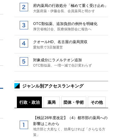
府内薬局の行政処分「極めて重く受け止め」
大阪府薬・伊藤会長、会員薬局と明かす
OTC類似薬、追加負担の例外を明確化
厚労省検討会、医療保険部会に報告へ
クオールHD、名古屋の薬局買収
愛知県で3店舗運営
対象成分にラメルテオン追加
OTC類似薬、一増一減で合計変わらず
ジャンル別アクセスランキング
行政・政治
薬局
団体・学術
その他
【検証26年度改定】（4）都市部の薬局への
影響はこれから
地方部と大差なく、効果なければ「さらなる方
策」