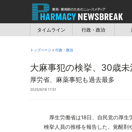
Jump
to
navigation
タイムライン
行政・政治
トップページ
>
行政・政治
大麻事犯の検挙、30歳未
厚労省、麻薬事犯も過去最多
2025/9/18 17:51
厚生労働省は18日、自民党の厚生
検挙人員の推移を報告した。覚醒剤や