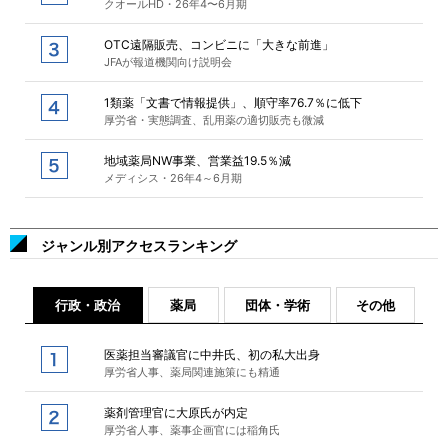
クオールHD・26年4〜6月期
OTC遠隔販売、コンビニに「大きな前進」
JFAが報道機関向け説明会
1類薬「文書で情報提供」、順守率76.7％に低下
厚労省・実態調査、乱用薬の適切販売も微減
地域薬局NW事業、営業益19.5％減
メディシス・26年4～6月期
ジャンル別アクセスランキング
行政・政治
薬局
団体・学術
その他
医薬担当審議官に中井氏、初の私大出身
厚労省人事、薬局関連施策にも精通
薬剤管理官に大原氏が内定
厚労省人事、薬事企画官には稲角氏