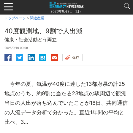
Jump
to
2026年8月9日（日）
navigation
トップページ
>
関連産業
40度観測地、9割で人出減
健康・社会活動どう両立
2025/9/19 09:08
保存
今年の夏、気温が40度に達した13都府県の計25
地点のうち、約9割に当たる23地点の駅周辺で観測
当日の人出が落ち込んでいたことが18日、共同通信
の人流データ分析で分かった。直近1年間の平均と
比べ、3...