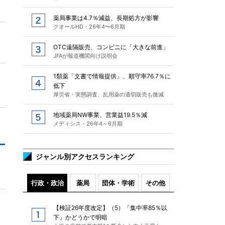
薬局事業は4.7％減益、長期処方が影響
クオールHD・26年4〜6月期
OTC遠隔販売、コンビニに「大きな前進」
JFAが報道機関向け説明会
1類薬「文書で情報提供」、順守率76.7％に
低下
厚労省・実態調査、乱用薬の適切販売も微減
地域薬局NW事業、営業益19.5％減
メディシス・26年4～6月期
ジャンル別アクセスランキング
行政・政治
薬局
団体・学術
その他
【検証26年度改定】（5）「集中率85％以
下」かどうかで明暗