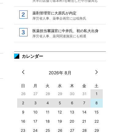
大半の店舗で基本料1を断念した中小薬局も
薬剤管理官に大原氏が内定
厚労省人事、薬事企画官には稲角氏
医薬担当審議官に中井氏、初の私大出身
厚労省人事、薬局関連施策にも精通
カレンダー
2026年 8月
日
月
火
水
木
金
土
26
27
28
29
30
31
1
2
3
4
5
6
7
8
9
10
11
12
13
14
15
16
17
18
19
20
21
22
23
24
25
26
27
28
29