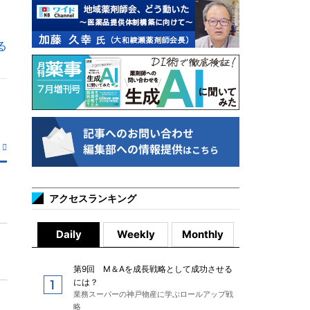
る
アクセスランキング
Daily
Weekly
Monthly
第9回 M＆Aを成長戦略として成功させる
には？
業務スーパーの神戸物産に学ぶロールアップ戦
略