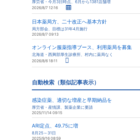
厚労省・今月3日時点、6月から1381店舗増
2026/8/7 12:16
日本薬局方、二十改正へ基本方針
局方部会、目標は31年4月施行
2026/8/7 09:13
オンライン服薬指導ブース、利用薬局を募集
北海道・西興部厚生診療所、村内に薬局なく
2026/8/6 18:11
自動検索（類似記事表示）
感染症薬、適切な増産と早期納品を
厚労省・産情課、製薬企業に要請
2025/11/14 09:15
ARI定点、49.75に増
8月25～31日
2025/9/16 08:59