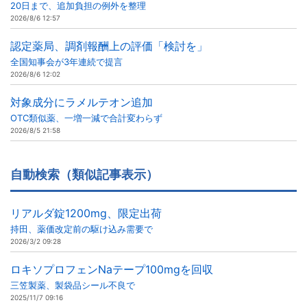
20日まで、追加負担の例外を整理
2026/8/6 12:57
認定薬局、調剤報酬上の評価「検討を」
全国知事会が3年連続で提言
2026/8/6 12:02
対象成分にラメルテオン追加
OTC類似薬、一増一減で合計変わらず
2026/8/5 21:58
自動検索（類似記事表示）
リアルダ錠1200mg、限定出荷
持田、薬価改定前の駆け込み需要で
2026/3/2 09:28
ロキソプロフェンNaテープ100mgを回収
三笠製薬、製袋品シール不良で
2025/11/7 09:16