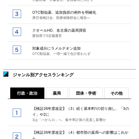
OTC類似薬、追加負担の例外を明確化
厚労省検討会、医療保険部会に報告へ
クオールHD、名古屋の薬局買収
愛知県で3店舗運営
対象成分にラメルテオン追加
OTC類似薬、一増一減で合計変わらず
ジャンル別アクセスランキング
行政・政治
薬局
団体・学術
その他
【検証26年度改定】（3）続く基本料1の切り崩し、「3の
イ」や2に
3は「ハからロ」へ、集中率計算の見直し影響か
【検証26年度改定】（4）都市部の薬局への影響はこれか
ら