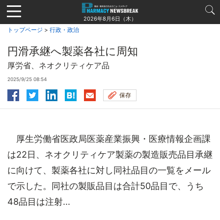
Jump
to
2026年8月6日（木）
navigation
トップページ
>
行政・政治
円滑承継へ製薬各社に周知
厚労省、ネオクリティケア品
2025/9/25 08:54
保存
厚生労働省医政局医薬産業振興・医療情報企画課
は22日、ネオクリティケア製薬の製造販売品目承継
に向けて、製薬各社に対し同社品目の一覧をメール
で示した。同社の製販品目は合計50品目で、うち
48品目は注射...