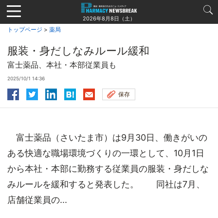
Jump
to
2026年8月8日（土）
navigation
トップページ
>
薬局
服装・身だしなみルール緩和
富士薬品、本社・本部従業員も
2025/10/1 14:36
保存
富士薬品（さいたま市）は9月30日、働きがいの
ある快適な職場環境づくりの一環として、10月1日
から本社・本部に勤務する従業員の服装・身だしな
みルールを緩和すると発表した。 同社は7月、
店舗従業員の...