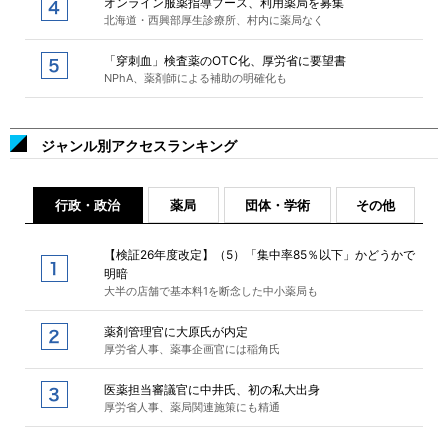
オンライン服薬指導ブース、利用薬局を募集
北海道・西興部厚生診療所、村内に薬局なく
「穿刺血」検査薬のOTC化、厚労省に要望書
NPhA、薬剤師による補助の明確化も
ジャンル別アクセスランキング
行政・政治
薬局
団体・学術
その他
【検証26年度改定】（5）「集中率85％以下」かどうかで
明暗
大半の店舗で基本料1を断念した中小薬局も
薬剤管理官に大原氏が内定
厚労省人事、薬事企画官には稲角氏
医薬担当審議官に中井氏、初の私大出身
厚労省人事、薬局関連施策にも精通