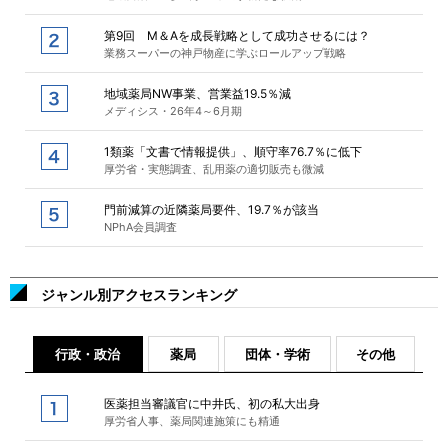
第9回 M＆Aを成長戦略として成功させるには？
業務スーパーの神戸物産に学ぶロールアップ戦略
地域薬局NW事業、営業益19.5％減
メディシス・26年4～6月期
1類薬「文書で情報提供」、順守率76.7％に低下
厚労省・実態調査、乱用薬の適切販売も微減
門前減算の近隣薬局要件、19.7％が該当
NPhA会員調査
ジャンル別アクセスランキング
行政・政治
薬局
団体・学術
その他
医薬担当審議官に中井氏、初の私大出身
厚労省人事、薬局関連施策にも精通