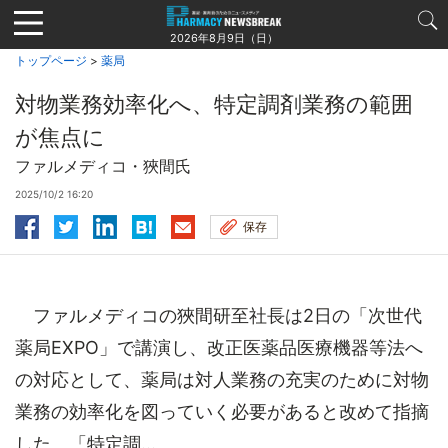
Jump
to
2026年8月9日（日）
navigation
トップページ
>
薬局
対物業務効率化へ、特定調剤業務の範囲
が焦点に
ファルメディコ・狹間氏
2025/10/2 16:20
保存
ファルメディコの狹間研至社長は2日の「次世代
薬局EXPO」で講演し、改正医薬品医療機器等法へ
の対応として、薬局は対人業務の充実のために対物
業務の効率化を図っていく必要があると改めて指摘
した。「特定調...