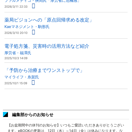
ファルメディコ・狹間氏「厚労省に危機感」
2026/3/11 22:33
薬局ビジョンへの「原点回帰求める改定」
Kaeマネジメント・駒形氏
2026/3/10 20:10
電子処方箋、災害時の活用方法など紹介
厚労省・福澤氏
2025/10/3 14:09
「予防から治療までワンストップで」
マイライフ・糸賀氏
2025/10/1 15:09
編集部からのお知らせ
【お盆期間中の休刊のお知らせ】いつもご愛読いただきありがとうござい
ます。eBOOKの更新は、12日（水）～14日（金）は休みになります。な