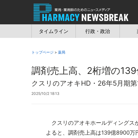
Jump
to
navigation
タイムライン
行政・政治
トップページ
>
薬局
調剤売上高、2桁増の139
クスリのアオキHD・26年5月期第
2025/10/2 18:13
クスリのアオキホールディングスが2
よると、調剤売上高は139億8900