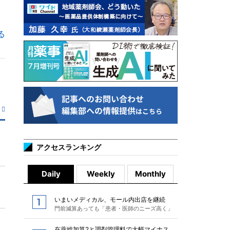
る
アクセスランキング
Daily
Weekly
Monthly
いまいメディカル、モール内出店を継続
門前減算あっても「患者・医師のニーズ高く」
在薬総加算2と調剤管理料で大幅マイナス