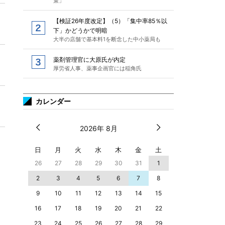
策」
【検証26年度改定】（5）「集中率85％以
下」かどうかで明暗
大半の店舗で基本料1を断念した中小薬局も
薬剤管理官に大原氏が内定
厚労省人事、薬事企画官には稲角氏
カレンダー
2026年 8月
日
月
火
水
木
金
土
26
27
28
29
30
31
1
2
3
4
5
6
7
8
9
10
11
12
13
14
15
16
17
18
19
20
21
22
23
24
25
26
27
28
29