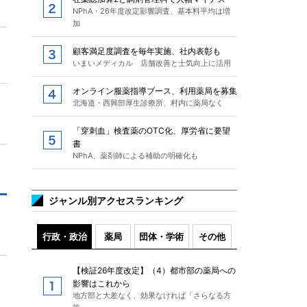
NPhA・26年度改定影響調査、基本料平均は増
加
顧客満足度調査を毎年実施、社内表彰も
いまいメディカル 店舗改善と士気向上に活用
オンライン服薬指導ブース、利用薬局を募集
北海道・西興部厚生診療所、村内に薬局なく
「穿刺血」検査薬のOTC化、厚労省に要望
書
NPhA、薬剤師による補助の明確化も
ジャンル別アクセスランキング
行政・政治
薬局
団体・学術
その他
【検証26年度改定】（4）都市部の薬局への
影響はこれから
地方部と大差なく、効果なければ「さらなる方