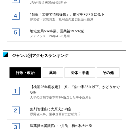
JFAが報道機関向け説明会
1類薬「文書で情報提供」、順守率76.7％に低下
厚労省・実態調査、乱用薬の適切販売も微減
地域薬局NW事業、営業益19.5％減
メディシス・26年4～6月期
ジャンル別アクセスランキング
行政・政治
薬局
団体・学術
その他
【検証26年度改定】（5）「集中率85％以下」かどうかで
明暗
大半の店舗で基本料1を断念した中小薬局も
薬剤管理官に大原氏が内定
厚労省人事、薬事企画官には稲角氏
医薬担当審議官に中井氏、初の私大出身