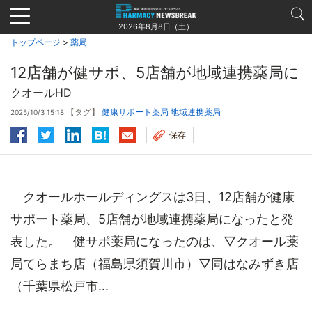
Jump
to
2026年8月8日（土）
navigation
トップページ
>
薬局
12店舗が健サポ、5店舗が地域連携薬局に
クオールHD
【タグ】
健康サポート薬局
地域連携薬局
2025/10/3 15:18
保存
クオールホールディングスは3日、12店舗が健康
サポート薬局、5店舗が地域連携薬局になったと発
表した。 健サポ薬局になったのは、▽クオール薬
局てらまち店（福島県須賀川市）▽同はなみずき店
（千葉県松戸市...