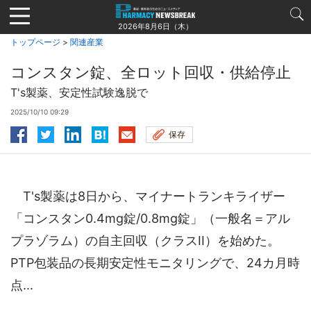
Jump
to
2026年8月6日（木）
navigation
トップページ
>
関連産業
コンスタン錠、全ロット回収・供給停止
T's製薬、安定性試験逸脱で
2025/10/10 09:29
保存
T's製薬は8日から、マイナートランキライザー
「コンスタン0.4mg錠/0.8mg錠」（一般名＝アル
プラゾラム）の自主回収（クラスII）を始めた。
PTP包装品の長期安定性モニタリングで、24カ月時
点...