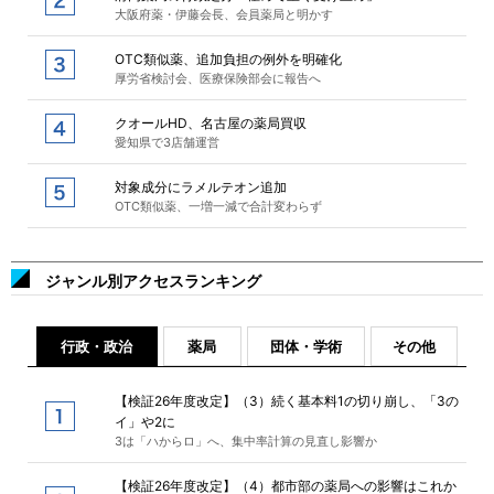
大阪府薬・伊藤会長、会員薬局と明かす
OTC類似薬、追加負担の例外を明確化
厚労省検討会、医療保険部会に報告へ
クオールHD、名古屋の薬局買収
愛知県で3店舗運営
対象成分にラメルテオン追加
OTC類似薬、一増一減で合計変わらず
ジャンル別アクセスランキング
行政・政治
薬局
団体・学術
その他
【検証26年度改定】（3）続く基本料1の切り崩し、「3の
イ」や2に
3は「ハからロ」へ、集中率計算の見直し影響か
【検証26年度改定】（4）都市部の薬局への影響はこれか