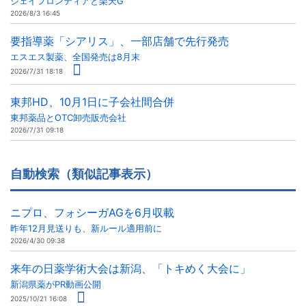
ジェイフロンティアと楽天G
2026/8/3 16:45
要指導薬「シアリス」、一部店舗で先行発売
エスエス製薬、全国発売は8月末
2026/7/31 18:18
東邦HD、10月1日に子会社間合併
東邦薬品とOTC卸売販売会社
2026/7/31 09:18
自動検索（類似記事表示）
ニプロ、フォシーガAGを6月収載
昨年12月見送りも、新ルール適用前に
2026/4/30 09:38
来年の日薬学術大会は新潟、「トキめく大会に」
新潟県薬がPR動画公開
2025/10/21 16:08