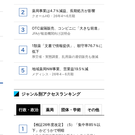
薬局事業は4.7％減益、長期処方が影響
クオールHD・26年4〜6月期
OTC遠隔販売、コンビニに「大きな前進」
JFAが報道機関向け説明会
1類薬「文書で情報提供」、順守率76.7％に
低下
厚労省・実態調査、乱用薬の適切販売も微減
地域薬局NW事業、営業益19.5％減
メディシス・26年4～6月期
ジャンル別アクセスランキング
行政・政治
薬局
団体・学術
その他
【検証26年度改定】（5）「集中率85％以
下」かどうかで明暗