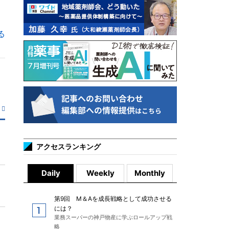
る
アクセスランキング
Daily
Weekly
Monthly
第9回 M＆Aを成長戦略として成功させる
には？
業務スーパーの神戸物産に学ぶロールアップ戦
略