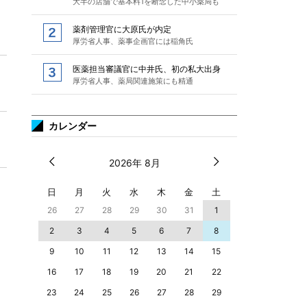
大半の店舗で基本料1を断念した中小薬局も
薬剤管理官に大原氏が内定
厚労省人事、薬事企画官には稲角氏
医薬担当審議官に中井氏、初の私大出身
厚労省人事、薬局関連施策にも精通
カレンダー
2026年 8月
日
月
火
水
木
金
土
26
27
28
29
30
31
1
2
3
4
5
6
7
8
9
10
11
12
13
14
15
16
17
18
19
20
21
22
23
24
25
26
27
28
29