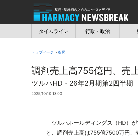
Jump
to
navigation
タイムライン
行政・政治
トップページ
>
薬局
調剤売上高755億円、売上
ツルハHD・26年2月期第2四半期
2025/10/10 18:03
ツルハホールディングス（HD）が1
と、調剤売上高は755億7500万円、