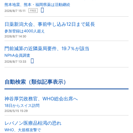
熊本地震、熊本・福岡県薬は活動継続
2026/8/7 15:11
FREE
日薬新潟大会、事前申し込み12日まで延長
参加登録は4000人超え
2026/8/7 14:30
門前減算の近隣薬局要件、19.7％が該当
NPhA会員調査
2026/8/7 13:33
自動検索（類似記事表示）
神谷厚労政務官、WHO総会出席へ
18日からスイス訪問
2026/5/15 15:29
レバノン医療品枯渇の恐れ
WHO、大規模攻撃で