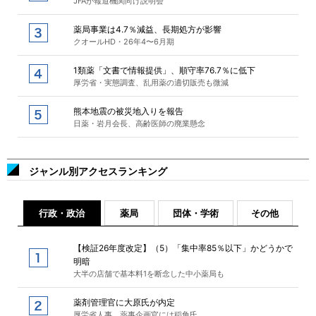
JFAが報道機関向け説明会
薬局事業は4.7％減益、長期処方が影響
クオールHD・26年4〜6月期
1類薬「文書で情報提供」、順守率76.7％に低下
厚労省・実態調査、乱用薬の適切販売も微減
熊本地震の被災地入りを報告
日薬・岩月会長、高齢医師の廃業懸念
ジャンル別アクセスランキング
行政・政治
薬局
団体・学術
その他
【検証26年度改定】（5）「集中率85％以下」かどうかで
明暗
大半の店舗で基本料1を断念した中小薬局も
薬剤管理官に大原氏が内定
厚労省人事、薬事企画官には稲角氏