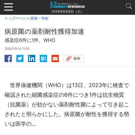
Jump
to
2026年8月8日（土）
navigation
トップページ
>
団体・学術
病原菌の薬剤耐性獲得加速
感染症6件に1件、WHO
2025/10/14 11:03
保存
世界保健機関（WHO）は13日、2023年に検査で
確認された細菌感染症の6件につき1件は抗生物質
（抗菌薬）が効かない薬剤耐性菌によって引き起こ
されたと明らかにした。病原菌が耐性を獲得する勢
いは医学の...