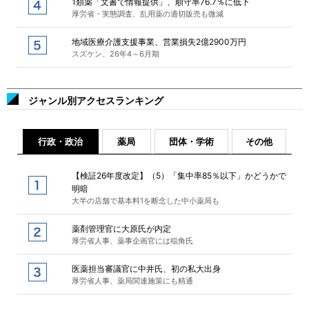
1類薬「文書で情報提供」、順守率76.7％に低下
厚労省・実態調査、乱用薬の適切販売も微減
地域医療介護支援事業、営業損失2億2900万円
スズケン、26年4～6月期
ジャンル別アクセスランキング
行政・政治
薬局
団体・学術
その他
【検証26年度改定】（5）「集中率85％以下」かどうかで
明暗
大半の店舗で基本料1を断念した中小薬局も
薬剤管理官に大原氏が内定
厚労省人事、薬事企画官には稲角氏
医薬担当審議官に中井氏、初の私大出身
厚労省人事、薬局関連施策にも精通