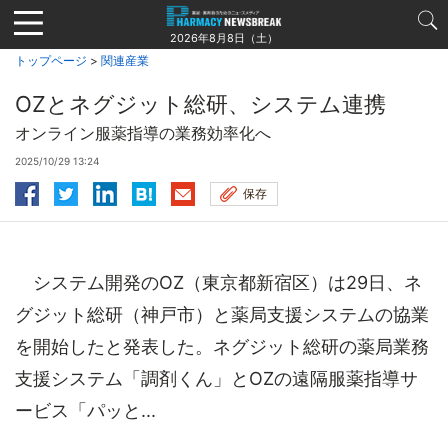
Jump
to
2026年8月8日（土）
navigation
トップページ
>
関連産業
OZとネグジット総研、システム連携
オンライン服薬指導の業務効率化へ
2025/10/29 13:24
保存
システム開発のOZ（東京都新宿区）は29日、ネ
グジット総研（神戸市）と薬局支援システムの協業
を開始したと発表した。ネグジット総研の薬局業務
支援システム「調剤くん」とOZの遠隔服薬指導サ
ービス「パッと...