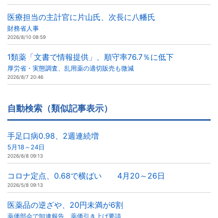
医療担当の主計官に片山氏、次長に八幡氏
財務省人事
2026/8/10 08:59
1類薬「文書で情報提供」、順守率76.7％に低下
厚労省・実態調査、乱用薬の適切販売も微減
2026/8/7 20:46
自動検索（類似記事表示）
手足口病0.98、2週連続増
5月18～24日
2026/6/8 09:13
コロナ定点、0.68で横ばい 4月20～26日
2026/5/8 09:13
医薬品の逆ざや、20円未満が6割
薬価部会で卸連報告、薬価引き上げ要請