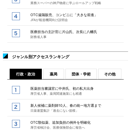
業務スーパーの神戸物産に学ぶロールアップ戦略
OTC遠隔販売、コンビニに「大きな前進」
JFAが報道機関向け説明会
医療担当の主計官に片山氏、次長に八幡氏
財務省人事
ジャンル別アクセスランキング
行政・政治
薬局
団体・学術
その他
医薬担当審議官に中井氏、初の私大出身
厚労省人事、薬局関連施策にも精通
新人候補に薬剤師10人、春の統一地方選まで
日薬連盟集計「過去にない規模」
OTC類似薬、追加負担の例外を明確化
厚労省検討会、医療保険部会に報告へ