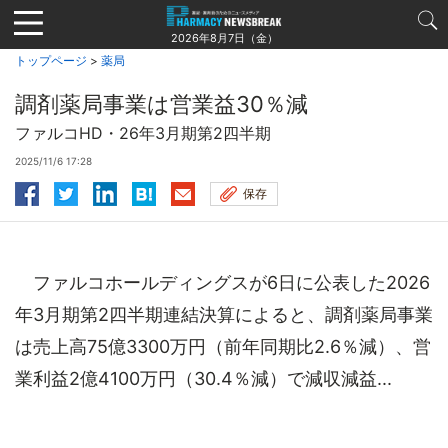
Jump
to
2026年8月7日（金）
navigation
トップページ
>
薬局
調剤薬局事業は営業益30％減
ファルコHD・26年3月期第2四半期
2025/11/6 17:28
保存
ファルコホールディングスが6日に公表した2026
年3月期第2四半期連結決算によると、調剤薬局事業
は売上高75億3300万円（前年同期比2.6％減）、営
業利益2億4100万円（30.4％減）で減収減益...