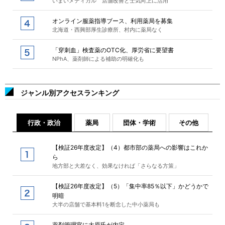
いまいメディカル 店舗改善と士気向上に活用
オンライン服薬指導ブース、利用薬局を募集
北海道・西興部厚生診療所、村内に薬局なく
「穿刺血」検査薬のOTC化、厚労省に要望書
NPhA、薬剤師による補助の明確化も
ジャンル別アクセスランキング
行政・政治
薬局
団体・学術
その他
【検証26年度改定】（4）都市部の薬局への影響はこれか
ら
地方部と大差なく、効果なければ「さらなる方策」
【検証26年度改定】（5）「集中率85％以下」かどうかで
明暗
大半の店舗で基本料1を断念した中小薬局も
薬剤管理官に大原氏が内定