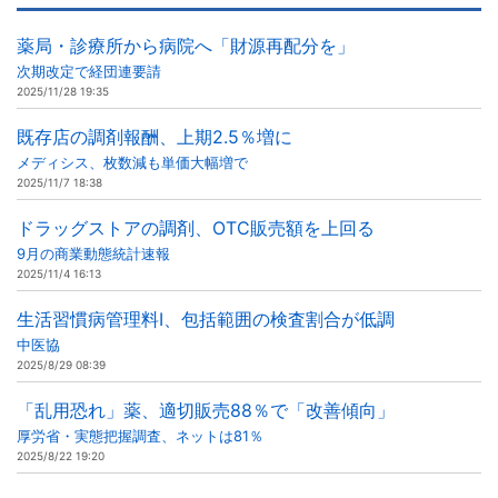
薬局・診療所から病院へ「財源再配分を」
次期改定で経団連要請
2025/11/28 19:35
既存店の調剤報酬、上期2.5％増に
メディシス、枚数減も単価大幅増で
2025/11/7 18:38
ドラッグストアの調剤、OTC販売額を上回る
9月の商業動態統計速報
2025/11/4 16:13
生活習慣病管理料Ⅰ、包括範囲の検査割合が低調
中医協
2025/8/29 08:39
「乱用恐れ」薬、適切販売88％で「改善傾向」
厚労省・実態把握調査、ネットは81％
2025/8/22 19:20