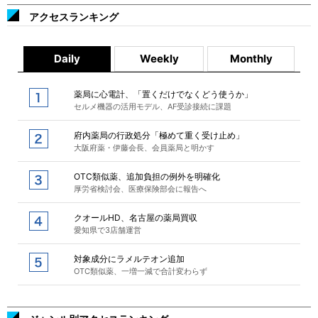
アクセスランキング
Daily
Weekly
Monthly
薬局に心電計、「置くだけでなくどう使うか」
セルメ機器の活用モデル、AF受診接続に課題
府内薬局の行政処分「極めて重く受け止め」
大阪府薬・伊藤会長、会員薬局と明かす
OTC類似薬、追加負担の例外を明確化
厚労省検討会、医療保険部会に報告へ
クオールHD、名古屋の薬局買収
愛知県で3店舗運営
対象成分にラメルテオン追加
OTC類似薬、一増一減で合計変わらず