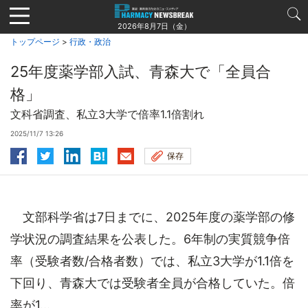
Jump
to
2026年8月7日（金）
navigation
トップページ
>
行政・政治
25年度薬学部入試、青森大で「全員合
格」
文科省調査、私立3大学で倍率1.1倍割れ
2025/11/7 13:26
保存
文部科学省は7日までに、2025年度の薬学部の修
学状況の調査結果を公表した。6年制の実質競争倍
率（受験者数/合格者数）では、私立3大学が1.1倍を
下回り、青森大では受験者全員が合格していた。倍
率が1...