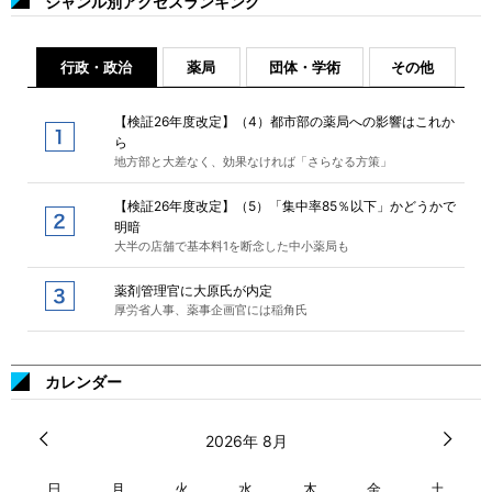
ジャンル別アクセスランキング
行政・政治
薬局
団体・学術
その他
【検証26年度改定】（4）都市部の薬局への影響はこれか
ら
地方部と大差なく、効果なければ「さらなる方策」
【検証26年度改定】（5）「集中率85％以下」かどうかで
明暗
大半の店舗で基本料1を断念した中小薬局も
薬剤管理官に大原氏が内定
厚労省人事、薬事企画官には稲角氏
カレンダー
2026年 8月
日
月
火
水
木
金
土