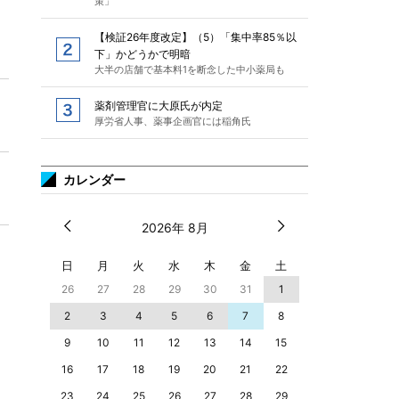
策」
【検証26年度改定】（5）「集中率85％以
下」かどうかで明暗
大半の店舗で基本料1を断念した中小薬局も
薬剤管理官に大原氏が内定
厚労省人事、薬事企画官には稲角氏
カレンダー
2026年 8月
日
月
火
水
木
金
土
26
27
28
29
30
31
1
2
3
4
5
6
7
8
9
10
11
12
13
14
15
16
17
18
19
20
21
22
23
24
25
26
27
28
29