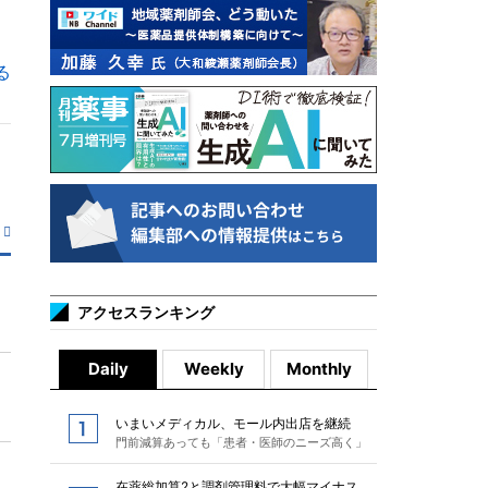
る
アクセスランキング
Daily
Weekly
Monthly
いまいメディカル、モール内出店を継続
門前減算あっても「患者・医師のニーズ高く」
在薬総加算2と調剤管理料で大幅マイナス