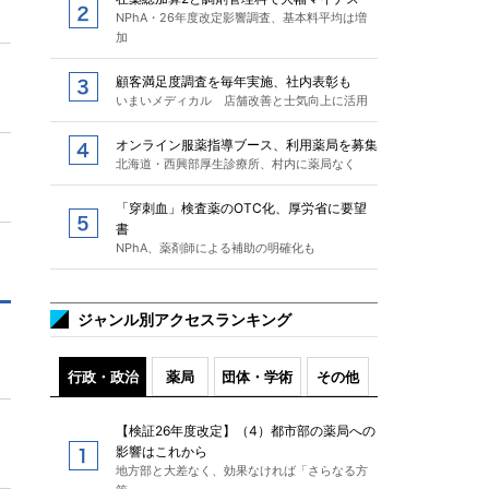
NPhA・26年度改定影響調査、基本料平均は増
加
顧客満足度調査を毎年実施、社内表彰も
いまいメディカル 店舗改善と士気向上に活用
オンライン服薬指導ブース、利用薬局を募集
北海道・西興部厚生診療所、村内に薬局なく
「穿刺血」検査薬のOTC化、厚労省に要望
書
NPhA、薬剤師による補助の明確化も
ジャンル別アクセスランキング
行政・政治
薬局
団体・学術
その他
【検証26年度改定】（4）都市部の薬局への
影響はこれから
地方部と大差なく、効果なければ「さらなる方