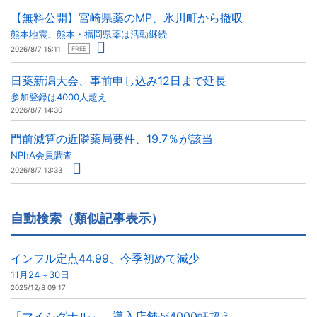
【無料公開】宮崎県薬のMP、氷川町から撤収
熊本地震、熊本・福岡県薬は活動継続
2026/8/7 15:11
FREE
日薬新潟大会、事前申し込み12日まで延長
参加登録は4000人超え
2026/8/7 14:30
門前減算の近隣薬局要件、19.7％が該当
NPhA会員調査
2026/8/7 13:33
自動検索（類似記事表示）
インフル定点44.99、今季初めて減少
11月24～30日
2025/12/8 09:17
「マイシグナル」、導入店舗が4000軒超え