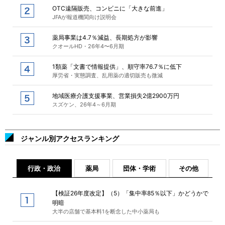
OTC遠隔販売、コンビニに「大きな前進」
JFAが報道機関向け説明会
薬局事業は4.7％減益、長期処方が影響
クオールHD・26年4〜6月期
1類薬「文書で情報提供」、順守率76.7％に低下
厚労省・実態調査、乱用薬の適切販売も微減
地域医療介護支援事業、営業損失2億2900万円
スズケン、26年4～6月期
ジャンル別アクセスランキング
行政・政治
薬局
団体・学術
その他
【検証26年度改定】（5）「集中率85％以下」かどうかで
明暗
大半の店舗で基本料1を断念した中小薬局も