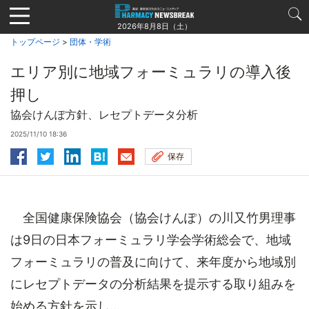
Jump
to
2026年8月8日（土）
navigation
トップページ
>
団体・学術
エリア別に地域フォーミュラリの導入後
押し
協会けんぽ方針、レセプトデータ分析
2025/11/10 18:36
保存
全国健康保険協会（協会けんぽ）の川又竹男理事
は9日の日本フォーミュラリ学会学術総会で、地域
フォーミュラリの普及に向けて、来年度から地域別
にレセプトデータの分析結果を提示する取り組みを
始める方針を示し...