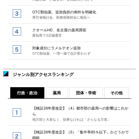
OTC類似薬、追加負担の例外を明確化
厚労省検討会、医療保険部会に報告へ
クオールHD、名古屋の薬局買収
愛知県で3店舗運営
対象成分にラメルテオン追加
OTC類似薬、一増一減で合計変わらず
ジャンル別アクセスランキング
行政・政治
薬局
団体・学術
その他
【検証26年度改定】（4）都市部の薬局への影響はこれか
ら
地方部と大差なく、効果なければ「さらなる方策」
【検証26年度改定】（5）「集中率85％以下」かどうかで
明暗