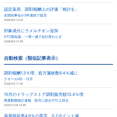
認定薬局、調剤報酬上の評価「検討を」
全国知事会が3年連続で提言
2026/8/6 12:02
対象成分にラメルテオン追加
OTC類似薬、一増一減で合計変わらず
2026/8/5 21:58
自動検索（類似記事表示）
調剤報酬1.3％増、処方箋枚数6.4％減に
クオールHD・12月
2026/2/5 17:45
10月のドラッグストア調剤販売額13.4％増
商業動態統計速報、前月に続きOTC上回る
2025/11/28 14:39
薬局損益率4.9％の黒字、0.2ポイント減