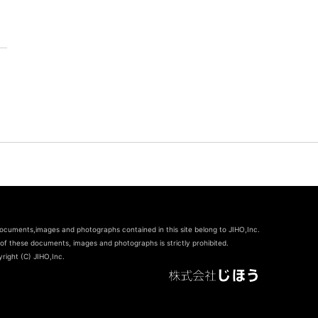
documents,images and photographs contained in this site belong to JIHO,Inc.
of these documents, images and photographs is strictly prohibited.
right (C) JIHO,Inc.