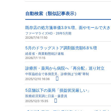
自動検索（類似記事表示）
既存店の処方箋単価3.9％増、面やモールで大き
ファーマライズHD・26年5月期
2026/7/16 11:50
5月のドラッグストア調剤販売額6.8％増
経産省・商業動態統計速報
2026/7/1 11:15
診療所・薬局から病院へ「再分配」巡り対立
中医協総会で各側意見、診療側は“分断”牽制
2025/12/10 16:36
5店舗以下の薬局「損益状況厳しい」
医療経済実調に日薬・森委員
2025/12/3 15:35