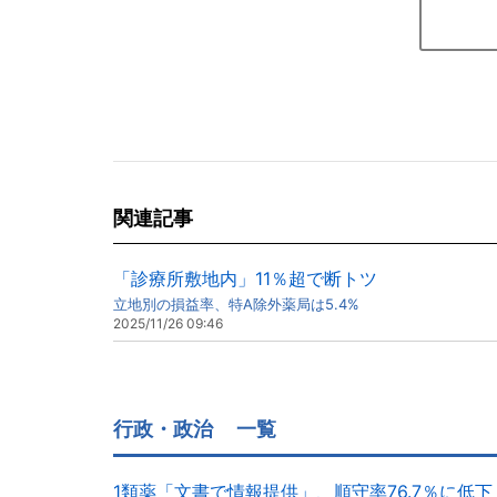
関連記事
「診療所敷地内」11％超で断トツ
立地別の損益率、特A除外薬局は5.4%
2025/11/26 09:46
行政・政治
一覧
1類薬「文書で情報提供」、順守率76.7％に低下