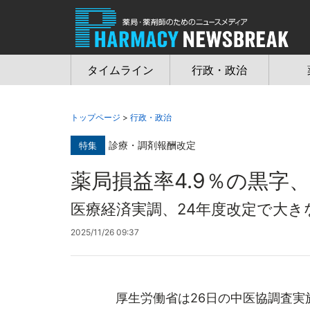
Jump
to
navigation
タイムライン
行政・政治
トップページ
>
行政・政治
診療・調剤報酬改定
特集
薬局損益率4.9％の黒字、
医療経済実調、24年度改定で大き
2025/11/26 09:37
厚生労働省は26日の中医協調査実施