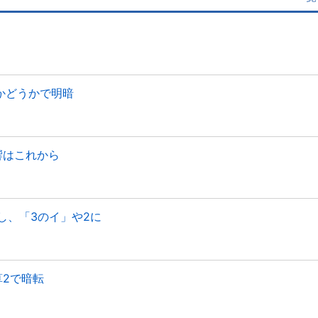
かどうかで明暗
響はこれから
し、「3のイ」や2に
算2で暗転