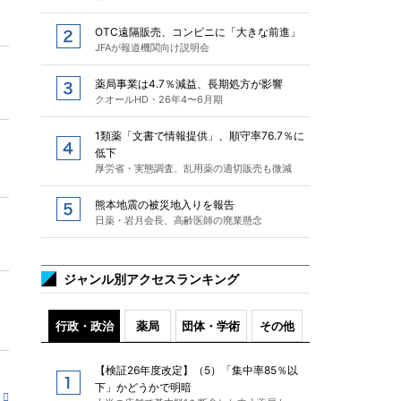
OTC遠隔販売、コンビニに「大きな前進」
JFAが報道機関向け説明会
薬局事業は4.7％減益、長期処方が影響
クオールHD・26年4〜6月期
1類薬「文書で情報提供」、順守率76.7％に
低下
厚労省・実態調査、乱用薬の適切販売も微減
熊本地震の被災地入りを報告
日薬・岩月会長、高齢医師の廃業懸念
ジャンル別アクセスランキング
行政・政治
薬局
団体・学術
その他
【検証26年度改定】（5）「集中率85％以
下」かどうかで明暗