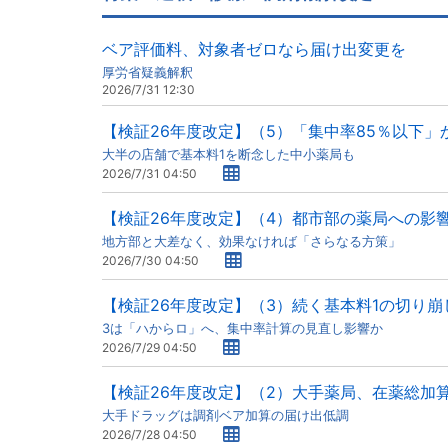
ベア評価料、対象者ゼロなら届け出変更を
厚労省疑義解釈
2026/7/31 12:30
【検証26年度改定】（5）「集中率85％以下」
大半の店舗で基本料1を断念した中小薬局も
2026/7/31 04:50
【検証26年度改定】（4）都市部の薬局への影
地方部と大差なく、効果なければ「さらなる方策」
2026/7/30 04:50
【検証26年度改定】（3）続く基本料1の切り崩
3は「ハからロ」へ、集中率計算の見直し影響か
2026/7/29 04:50
【検証26年度改定】（2）大手薬局、在薬総加
大手ドラッグは調剤ベア加算の届け出低調
2026/7/28 04:50