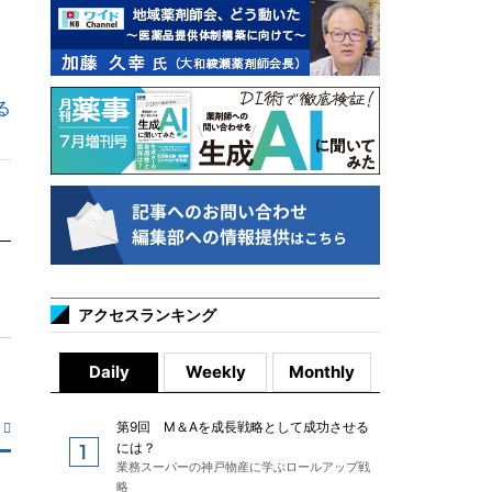
る
アクセスランキング
Daily
Weekly
Monthly
第9回 M＆Aを成長戦略として成功させる
には？
業務スーパーの神戸物産に学ぶロールアップ戦
略