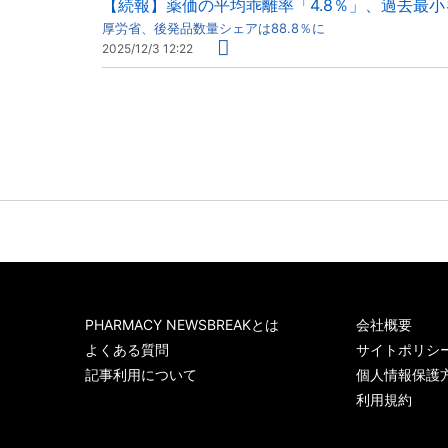
【続報】薬価の平均乖離率「4.8％」、過去最小
厚労省、後発品数量シェアは88.8％に
2025/12/3 12:22
PHARMACY NEWSBREAKとは
会社概要
よくある質問
サイトポリシ
記事利用について
個人情報保護
利用規約