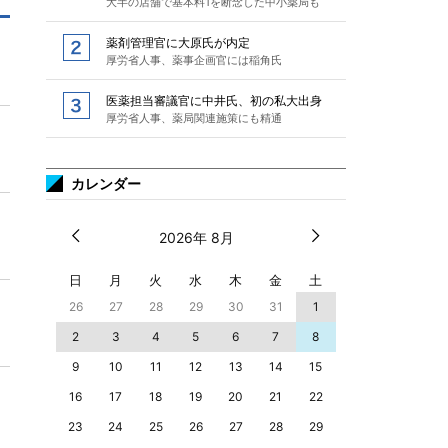
大半の店舗で基本料1を断念した中小薬局も
薬剤管理官に大原氏が内定
厚労省人事、薬事企画官には稲角氏
医薬担当審議官に中井氏、初の私大出身
厚労省人事、薬局関連施策にも精通
カレンダー
2026年 8月
日
月
火
水
木
金
土
26
27
28
29
30
31
1
2
3
4
5
6
7
8
9
10
11
12
13
14
15
16
17
18
19
20
21
22
23
24
25
26
27
28
29