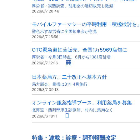
厚労省・実態調査、乱用薬の適切販売も微減
2026/8/7 20:46
モバイルファーマシーの平時利用「積極検討を
難色示す厚労省に全国知事会が意見
2026/8/7 15:56
OTC緊急避妊薬販売、全国1万5969店舗に
厚労省・今月3日時点、6月から1381店舗増
2026/8/7 12:16
日本薬局方、二十改正へ基本方針
局方部会、目標は31年4月施行
2026/8/7 09:13
オンライン服薬指導ブース、利用薬局を募集
北海道・西興部厚生診療所、村内に薬局なく
2026/8/6 18:11
特集・連載：診療・調剤報酬改定