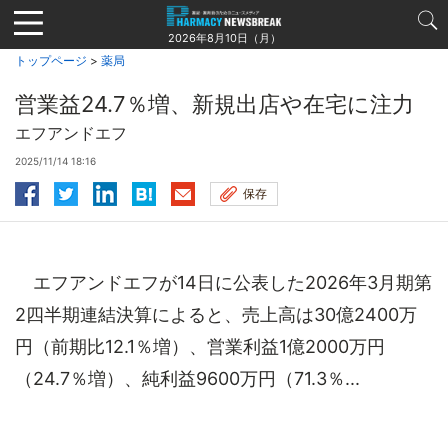
Jump
to
2026年8月10日（月）
navigation
トップページ
>
薬局
営業益24.7％増、新規出店や在宅に注力
エフアンドエフ
2025/11/14 18:16
保存
エフアンドエフが14日に公表した2026年3月期第
2四半期連結決算によると、売上高は30億2400万
円（前期比12.1％増）、営業利益1億2000万円
（24.7％増）、純利益9600万円（71.3％...