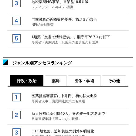
地域薬局NW事業、営業益19.5％減
メディシス・26年4～6月期
門前減算の近隣薬局要件、19.7％が該当
NPhA会員調査
1類薬「文書で情報提供」、順守率76.7％に低下
厚労省・実態調査、乱用薬の適切販売も微減
ジャンル別アクセスランキング
行政・政治
薬局
団体・学術
その他
医薬担当審議官に中井氏、初の私大出身
厚労省人事、薬局関連施策にも精通
新人候補に薬剤師10人、春の統一地方選まで
日薬連盟集計「過去にない規模」
OTC類似薬、追加負担の例外を明確化