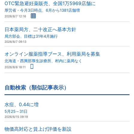
OTC緊急避妊薬販売、全国1万5969店舗に
厚労省・今月3日時点、6月から1381店舗増
2026/8/7 12:16
日本薬局方、二十改正へ基本方針
局方部会、目標は31年4月施行
2026/8/7 09:13
オンライン服薬指導ブース、利用薬局を募集
北海道・西興部厚生診療所、村内に薬局なく
2026/8/6 18:11
自動検索（類似記事表示）
水痘、0.44に増
5月25～31日
2026/6/15 09:19
物価高対応と賃上げ評価を新設