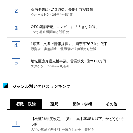
薬局事業は4.7％減益、長期処方が影響
クオールHD・26年4〜6月期
OTC遠隔販売、コンビニに「大きな前進」
JFAが報道機関向け説明会
1類薬「文書で情報提供」、順守率76.7％に低下
厚労省・実態調査、乱用薬の適切販売も微減
地域医療介護支援事業、営業損失2億2900万円
スズケン、26年4～6月期
ジャンル別アクセスランキング
行政・政治
薬局
団体・学術
その他
【検証26年度改定】（5）「集中率85％以下」かどうかで
明暗
大半の店舗で基本料1を断念した中小薬局も