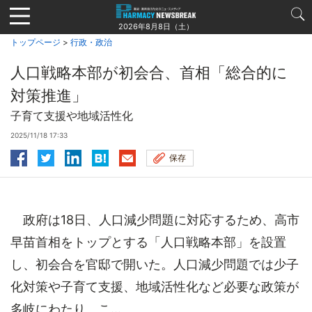
Jump
to
2026年8月8日（土）
navigation
トップページ
>
行政・政治
人口戦略本部が初会合、首相「総合的に
対策推進」
子育て支援や地域活性化
2025/11/18 17:33
保存
政府は18日、人口減少問題に対応するため、高市
早苗首相をトップとする「人口戦略本部」を設置
し、初会合を官邸で開いた。人口減少問題では少子
化対策や子育て支援、地域活性化など必要な政策が
多岐にわたり、こ...