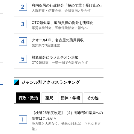
府内薬局の行政処分「極めて重く受け止め」
大阪府薬・伊藤会長、会員薬局と明かす
OTC類似薬、追加負担の例外を明確化
厚労省検討会、医療保険部会に報告へ
クオールHD、名古屋の薬局買収
愛知県で3店舗運営
対象成分にラメルテオン追加
OTC類似薬、一増一減で合計変わらず
ジャンル別アクセスランキング
行政・政治
薬局
団体・学術
その他
【検証26年度改定】（4）都市部の薬局への
影響はこれから
地方部と大差なく、効果なければ「さらなる方
策」