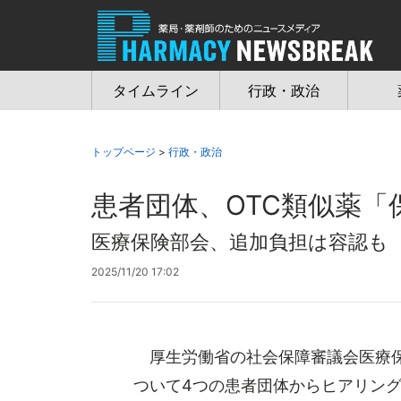
Jump
to
navigation
タイムライン
行政・政治
トップページ
>
行政・政治
患者団体、OTC類似薬「
医療保険部会、追加負担は容認も
2025/11/20 17:02
厚生労働省の社会保障審議会医療保
ついて4つの患者団体からヒアリング