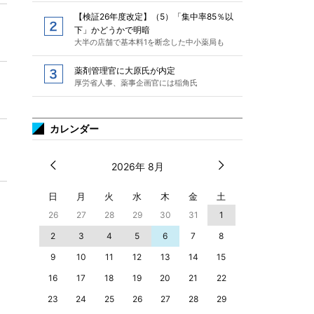
【検証26年度改定】（5）「集中率85％以
下」かどうかで明暗
大半の店舗で基本料1を断念した中小薬局も
薬剤管理官に大原氏が内定
厚労省人事、薬事企画官には稲角氏
カレンダー
2026年 8月
日
月
火
水
木
金
土
26
27
28
29
30
31
1
2
3
4
5
6
7
8
9
10
11
12
13
14
15
16
17
18
19
20
21
22
23
24
25
26
27
28
29