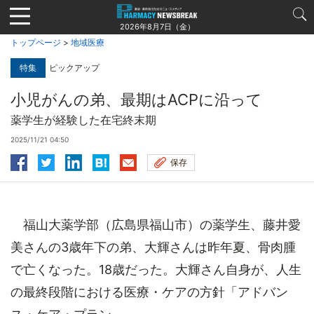
Jump
to
2026年8月7日（金）
navigation
トップページ
>
地域医療
特集
ピックアップ
小児がんの弟、最期はACPに沿って
薬学生が経験した在宅終末期
2025/11/21 04:50
保存
福山大薬学部（広島県福山市）の薬学生、藤井愛
美さんの3歳年下の弟、大輝さんは昨年夏、骨肉腫
で亡くなった。18歳だった。大輝さん自身が、人生
の最終段階における医療・ケアの方針「アドバン