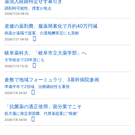
薬混入経路特定せず幕引き
調剤時可能性、捜査が焦点
2026/7/24 09:25
老健の薬剤費、服薬簡素化で月約40万円減
病薬が遠隔で提案、介護報酬算定にも貢献
2026/7/21 04:50
岐阜薬科大、「岐阜市立大薬学部」へ
大学統合で29年度にも
2026/7/14 13:32
倉敷で地域フォーミュラリ、3基幹病院参画
準備半年で2領域、治療継続性を重視
2026/7/8 04:50
「抗菌薬の適正使用」面分業でこそ
処方箋に推定原因菌、代替薬提案に“根拠”
2026/7/8 04:50