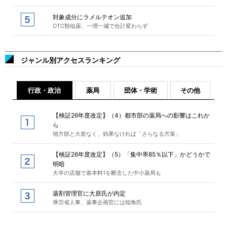
対象成分にラメルテオン追加
OTC類似薬、一増一減で合計変わらず
ジャンル別アクセスランキング
行政・政治
薬局
団体・学術
その他
【検証26年度改定】（4）都市部の薬局への影響はこれか
ら
地方部と大差なく、効果なければ「さらなる方策」
【検証26年度改定】（5）「集中率85％以下」かどうかで
明暗
大半の店舗で基本料1を断念した中小薬局も
薬剤管理官に大原氏が内定
厚労省人事、薬事企画官には稲角氏