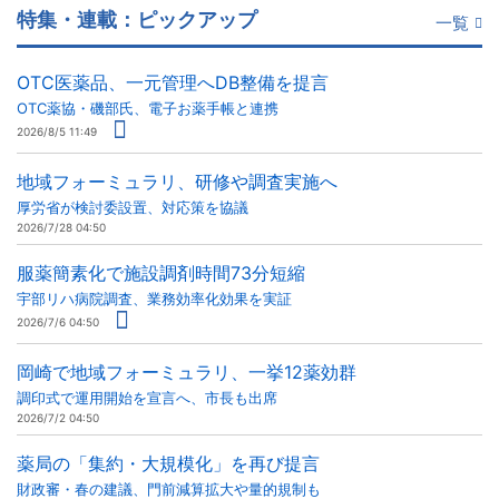
特集・連載：ピックアップ
一覧
OTC医薬品、一元管理へDB整備を提言
OTC薬協・磯部氏、電子お薬手帳と連携
2026/8/5 11:49
地域フォーミュラリ、研修や調査実施へ
厚労省が検討委設置、対応策を協議
2026/7/28 04:50
服薬簡素化で施設調剤時間73分短縮
宇部リハ病院調査、業務効率化効果を実証
2026/7/6 04:50
岡崎で地域フォーミュラリ、一挙12薬効群
調印式で運用開始を宣言へ、市長も出席
2026/7/2 04:50
薬局の「集約・大規模化」を再び提言
財政審・春の建議、門前減算拡大や量的規制も