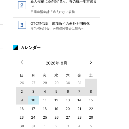
新人候補に薬剤師10人、春の統一地方選ま
で
日薬連盟集計「過去にない規模」
OTC類似薬、追加負担の例外を明確化
厚労省検討会、医療保険部会に報告へ
カレンダー
2026年 8月
日
月
火
水
木
金
土
26
27
28
29
30
31
1
2
3
4
5
6
7
8
9
10
11
12
13
14
15
16
17
18
19
20
21
22
23
24
25
26
27
28
29
30
31
1
2
3
4
5