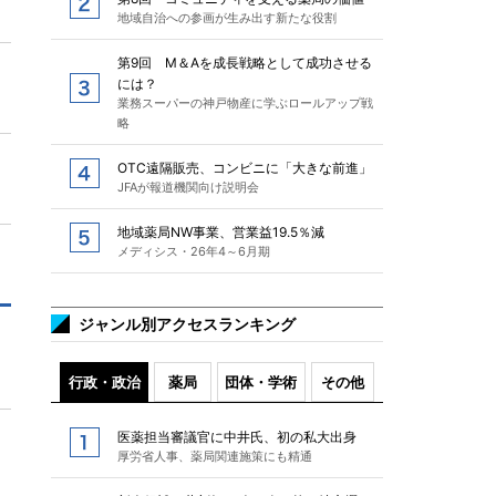
地域自治への参画が生み出す新たな役割
第9回 M＆Aを成長戦略として成功させる
には？
業務スーパーの神戸物産に学ぶロールアップ戦
略
OTC遠隔販売、コンビニに「大きな前進」
JFAが報道機関向け説明会
地域薬局NW事業、営業益19.5％減
メディシス・26年4～6月期
ジャンル別アクセスランキング
行政・政治
薬局
団体・学術
その他
医薬担当審議官に中井氏、初の私大出身
厚労省人事、薬局関連施策にも精通