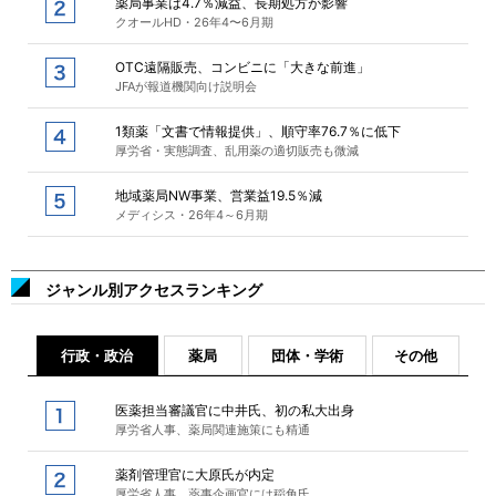
薬局事業は4.7％減益、長期処方が影響
クオールHD・26年4〜6月期
OTC遠隔販売、コンビニに「大きな前進」
JFAが報道機関向け説明会
1類薬「文書で情報提供」、順守率76.7％に低下
厚労省・実態調査、乱用薬の適切販売も微減
地域薬局NW事業、営業益19.5％減
メディシス・26年4～6月期
ジャンル別アクセスランキング
行政・政治
薬局
団体・学術
その他
医薬担当審議官に中井氏、初の私大出身
厚労省人事、薬局関連施策にも精通
薬剤管理官に大原氏が内定
厚労省人事、薬事企画官には稲角氏