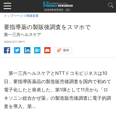
Jump
to
2026年8月9日（日）
navigation
トップページ
>
関連産業
要指導薬の製販後調査をスマホで
第一三共ヘルスケア
2025/12/11 09:11
保存
第一三共ヘルスケアとNTTドコモビジネスは10
日、要指導医薬品の製造販売後調査を国内で初めて
電子化したと発表した。第1弾として11月から「ロ
キソニン総合かぜ薬」の製造販売後調査に電子的調
査を導入。第...