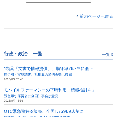
前のページへ戻る
行政・政治
一覧
一覧
1類薬「文書で情報提供」、順守率76.7％に低下
厚労省・実態調査、乱用薬の適切販売も微減
2026/8/7 20:46
モバイルファーマシーの平時利用「積極検討を」
難色示す厚労省に全国知事会が意見
2026/8/7 15:56
OTC緊急避妊薬販売、全国1万5969店舗に