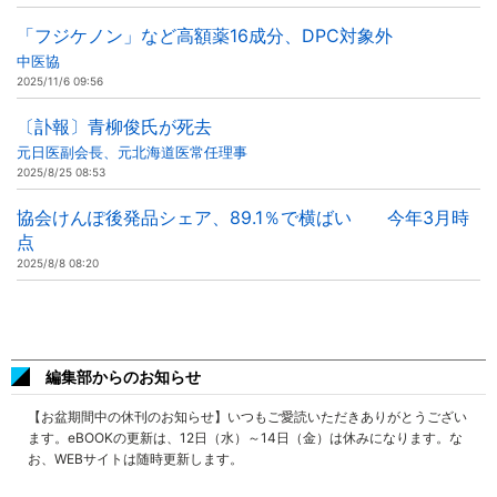
「フジケノン」など高額薬16成分、DPC対象外
中医協
2025/11/6 09:56
〔訃報〕青柳俊氏が死去
元日医副会長、元北海道医常任理事
2025/8/25 08:53
協会けんぽ後発品シェア、89.1％で横ばい 今年3月時
点
2025/8/8 08:20
編集部からのお知らせ
【お盆期間中の休刊のお知らせ】いつもご愛読いただきありがとうござい
ます。eBOOKの更新は、12日（水）～14日（金）は休みになります。な
お、WEBサイトは随時更新します。