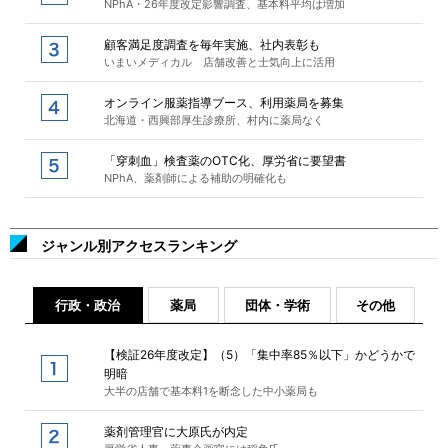
NPhA・26年度改定影響調査、基本料平均は増加
顧客満足度調査を毎年実施、社内表彰も
いまいメディカル 店舗改善と士気向上に活用
オンライン服薬指導ブース、利用薬局を募集
北海道・西興部厚生診療所、村内に薬局なく
「穿刺血」検査薬のOTC化、厚労省に要望書
NPhA、薬剤師による補助の明確化も
ジャンル別アクセスランキング
行政・政治
薬局
団体・学術
その他
【検証26年度改定】（5）「集中率85％以下」かどうかで
明暗
大半の店舗で基本料1を断念した中小薬局も
薬剤管理官に大原氏が内定