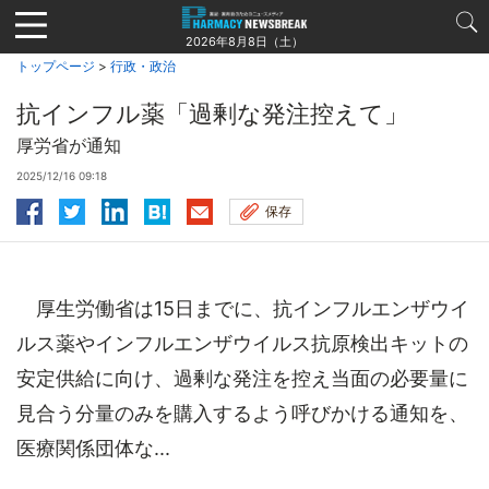
Jump
to
2026年8月8日（土）
navigation
トップページ
>
行政・政治
抗インフル薬「過剰な発注控えて」
厚労省が通知
2025/12/16 09:18
保存
厚生労働省は15日までに、抗インフルエンザウイ
ルス薬やインフルエンザウイルス抗原検出キットの
安定供給に向け、過剰な発注を控え当面の必要量に
見合う分量のみを購入するよう呼びかける通知を、
医療関係団体な...