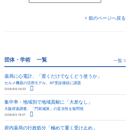
前のページへ戻る
団体・学術
一覧
一覧
薬局に心電計、「置くだけでなくどう使うか」
セルメ機器の活用モデル、AF受診接続に課題
2026/8/6 04:50
集中率・地域別で地域貢献に「大差なし」
大阪府薬調査、「門前減算」の妥当性を疑問視
2026/8/5 19:07
府内薬局の行政処分「極めて重く受け止め」