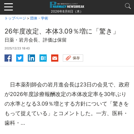
Jump
to
2026年8月6日（木）
navigation
トップページ
>
団体・学術
26年度改定、本体3.09％増に「驚き」
日薬・岩月会長、評価は保留
2025/12/23 18:43
保存
日本薬剤師会の岩月進会長は23日の会見で、政府
が2026年度診療報酬改定の本体改定率を30年ぶり
の水準となる3.09％増とする方針について「驚きを
もって捉えている」とコメントした。一方、医科・
歯科・...