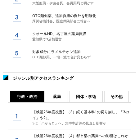
大阪府薬・伊藤会長、会員薬局と明かす
OTC類似薬、追加負担の例外を明確化
厚労省検討会、医療保険部会に報告へ
クオールHD、名古屋の薬局買収
愛知県で3店舗運営
対象成分にラメルテオン追加
OTC類似薬、一増一減で合計変わらず
ジャンル別アクセスランキング
行政・政治
薬局
団体・学術
その他
【検証26年度改定】（3）続く基本料1の切り崩し、「3の
イ」や2に
3は「ハからロ」へ、集中率計算の見直し影響か
【検証26年度改定】（4）都市部の薬局への影響はこれか