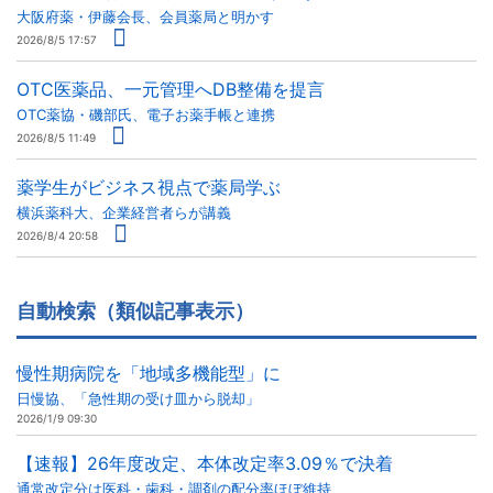
大阪府薬・伊藤会長、会員薬局と明かす
2026/8/5 17:57
OTC医薬品、一元管理へDB整備を提言
OTC薬協・磯部氏、電子お薬手帳と連携
2026/8/5 11:49
薬学生がビジネス視点で薬局学ぶ
横浜薬科大、企業経営者らが講義
2026/8/4 20:58
自動検索（類似記事表示）
慢性期病院を「地域多機能型」に
日慢協、「急性期の受け皿から脱却」
2026/1/9 09:30
【速報】26年度改定、本体改定率3.09％で決着
通常改定分は医科・歯科・調剤の配分率ほぼ維持