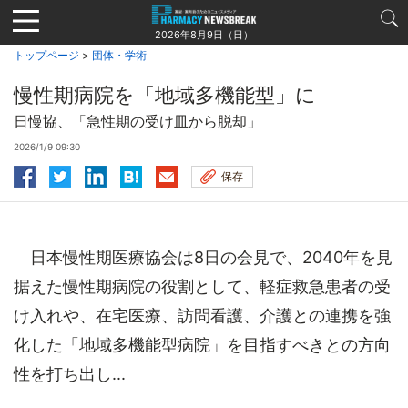
Jump
to
2026年8月9日（日）
navigation
トップページ
>
団体・学術
慢性期病院を「地域多機能型」に
日慢協、「急性期の受け皿から脱却」
2026/1/9 09:30
保存
日本慢性期医療協会は8日の会見で、2040年を見
据えた慢性期病院の役割として、軽症救急患者の受
け入れや、在宅医療、訪問看護、介護との連携を強
化した「地域多機能型病院」を目指すべきとの方向
性を打ち出し...