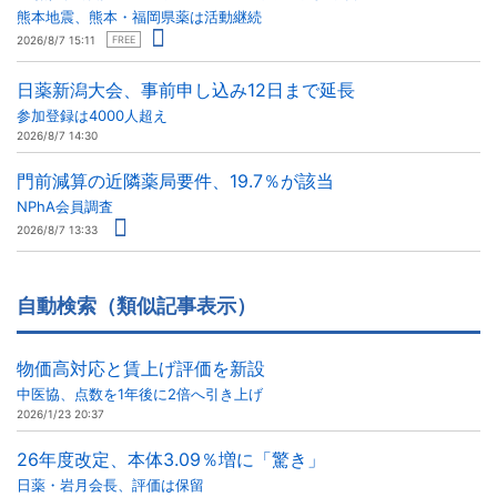
熊本地震、熊本・福岡県薬は活動継続
2026/8/7 15:11
FREE
日薬新潟大会、事前申し込み12日まで延長
参加登録は4000人超え
2026/8/7 14:30
門前減算の近隣薬局要件、19.7％が該当
NPhA会員調査
2026/8/7 13:33
自動検索（類似記事表示）
物価高対応と賃上げ評価を新設
中医協、点数を1年後に2倍へ引き上げ
2026/1/23 20:37
26年度改定、本体3.09％増に「驚き」
日薬・岩月会長、評価は保留