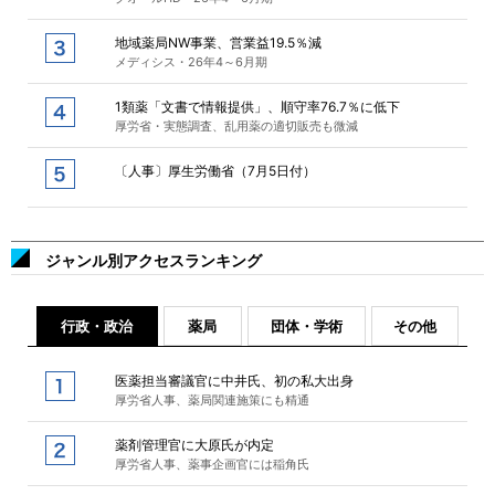
地域薬局NW事業、営業益19.5％減
メディシス・26年4～6月期
1類薬「文書で情報提供」、順守率76.7％に低下
厚労省・実態調査、乱用薬の適切販売も微減
〔人事〕厚生労働省（7月5日付）
ジャンル別アクセスランキング
行政・政治
薬局
団体・学術
その他
医薬担当審議官に中井氏、初の私大出身
厚労省人事、薬局関連施策にも精通
薬剤管理官に大原氏が内定
厚労省人事、薬事企画官には稲角氏