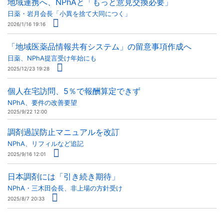
地域連携へ、NPhAと「もっと意見交換必要」
日薬・岩月会長「小異を捨て大同につく」
2026/1/16 19:16
「地域医薬品情報共有システム」の留意事項作成へ
日薬、NPhA提言受け年始にも
2025/12/23 19:28
個人在宅訪問、5％で報酬算定できず
NPhA、要件の改善要望
2025/9/22 12:00
調剤過誤防止マニュアルを改訂
NPhA、リフィルなど追記
2025/9/16 12:01
日本調剤には「引き続き期待」
NPhA・三木田会長、非上場の方針受け
2025/8/7 20:33