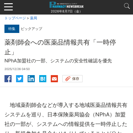
Jump
to
2026年8月7日（金）
navigation
トップページ
>
薬局
特集
ピックアップ
薬剤師会への医薬品情報共有「一時停
止」
NPhA加盟社の一部、システムの安全性確認を優先
2025/12/26 04:50
保存
地域薬剤師会などが導入する地域医薬品情報共有
システムを巡り、日本保険薬局協会（NPhA）加盟
社の一部が、システムへの情報提供を一時停止した