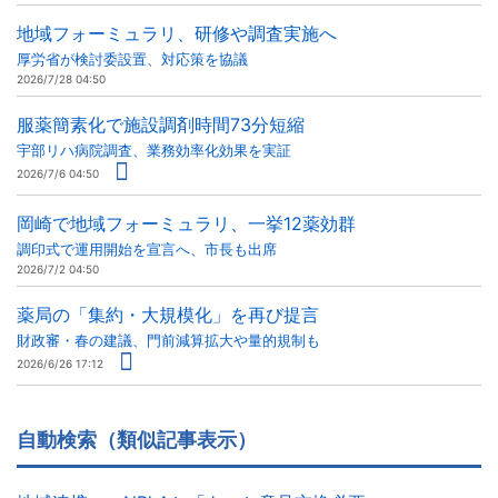
地域フォーミュラリ、研修や調査実施へ
厚労省が検討委設置、対応策を協議
2026/7/28 04:50
服薬簡素化で施設調剤時間73分短縮
宇部リハ病院調査、業務効率化効果を実証
2026/7/6 04:50
岡崎で地域フォーミュラリ、一挙12薬効群
調印式で運用開始を宣言へ、市長も出席
2026/7/2 04:50
薬局の「集約・大規模化」を再び提言
財政審・春の建議、門前減算拡大や量的規制も
2026/6/26 17:12
自動検索（類似記事表示）