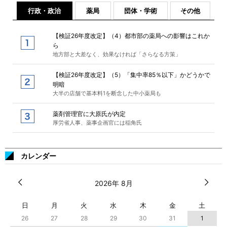
行政・政治
薬局
団体・学術
その他
【検証26年度改定】（4）都市部の薬局への影響はこれか
ら
地方部と大差なく、効果なければ「さらなる方策」
【検証26年度改定】（5）「集中率85％以下」かどうかで
明暗
大半の店舗で基本料1を断念した中小薬局も
薬剤管理官に大原氏が内定
厚労省人事、薬事企画官には稲角氏
カレンダー
2026年 8月
日
月
火
水
木
金
土
26
27
28
29
30
31
1