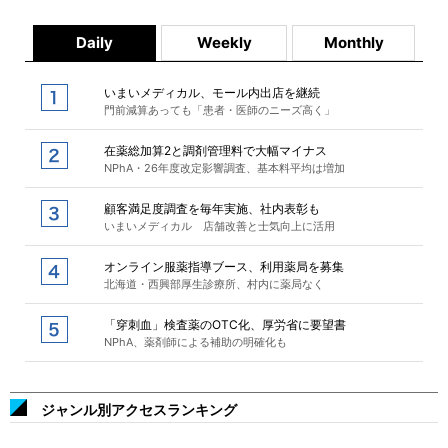
Daily
Weekly
Monthly
いまいメディカル、モール内出店を継続
門前減算あっても「患者・医師のニーズ高く」
在薬総加算2と調剤管理料で大幅マイナス
NPhA・26年度改定影響調査、基本料平均は増加
顧客満足度調査を毎年実施、社内表彰も
いまいメディカル 店舗改善と士気向上に活用
オンライン服薬指導ブース、利用薬局を募集
北海道・西興部厚生診療所、村内に薬局なく
「穿刺血」検査薬のOTC化、厚労省に要望書
NPhA、薬剤師による補助の明確化も
ジャンル別アクセスランキング