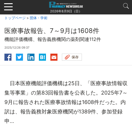
Jump
to
2026年8月9日（日）
navigation
トップページ
>
団体・学術
医療事故報告、7～9月は1608件
機能評価機構、報告義務機関の薬剤関連112件
2025/12/26 09:37
保存
日本医療機能評価機構は25日、「医療事故情報収
集等事業」の第83回報告書を公表した。2025年7～
9月に報告された医療事故情報は1608件だった。内
訳は、報告義務対象医療機関が1389件、参加登録
申...