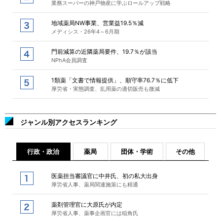
業務スーパーの神戸物産に学ぶロールアップ戦略
地域薬局NW事業、営業益19.5％減
メディシス・26年4～6月期
門前減算の近隣薬局要件、19.7％が該当
NPhA会員調査
1類薬「文書で情報提供」、順守率76.7％に低下
厚労省・実態調査、乱用薬の適切販売も微減
ジャンル別アクセスランキング
行政・政治
薬局
団体・学術
その他
医薬担当審議官に中井氏、初の私大出身
厚労省人事、薬局関連施策にも精通
薬剤管理官に大原氏が内定
厚労省人事、薬事企画官には稲角氏