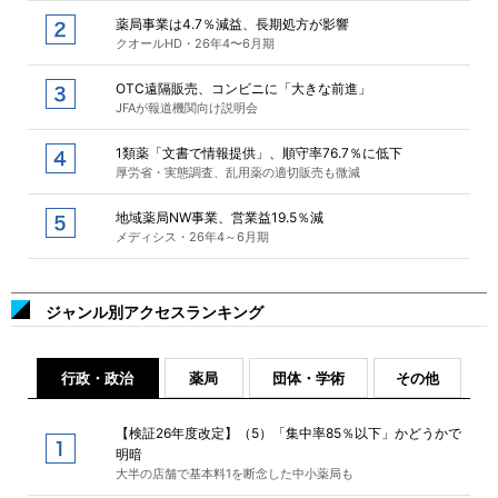
薬局事業は4.7％減益、長期処方が影響
クオールHD・26年4〜6月期
OTC遠隔販売、コンビニに「大きな前進」
JFAが報道機関向け説明会
1類薬「文書で情報提供」、順守率76.7％に低下
厚労省・実態調査、乱用薬の適切販売も微減
地域薬局NW事業、営業益19.5％減
メディシス・26年4～6月期
ジャンル別アクセスランキング
行政・政治
薬局
団体・学術
その他
【検証26年度改定】（5）「集中率85％以下」かどうかで
明暗
大半の店舗で基本料1を断念した中小薬局も