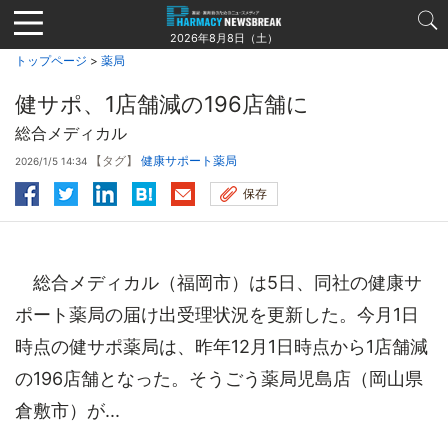
Jump
to
2026年8月8日（土）
navigation
トップページ
>
薬局
健サポ、1店舗減の196店舗に
総合メディカル
【タグ】
健康サポート薬局
2026/1/5 14:34
保存
総合メディカル（福岡市）は5日、同社の健康サ
ポート薬局の届け出受理状況を更新した。今月1日
時点の健サポ薬局は、昨年12月1日時点から1店舗減
の196店舗となった。そうごう薬局児島店（岡山県
倉敷市）が...