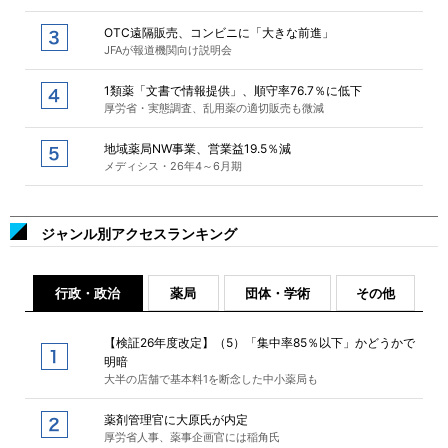
OTC遠隔販売、コンビニに「大きな前進」
JFAが報道機関向け説明会
1類薬「文書で情報提供」、順守率76.7％に低下
厚労省・実態調査、乱用薬の適切販売も微減
地域薬局NW事業、営業益19.5％減
メディシス・26年4～6月期
ジャンル別アクセスランキング
行政・政治
薬局
団体・学術
その他
【検証26年度改定】（5）「集中率85％以下」かどうかで
明暗
大半の店舗で基本料1を断念した中小薬局も
薬剤管理官に大原氏が内定
厚労省人事、薬事企画官には稲角氏