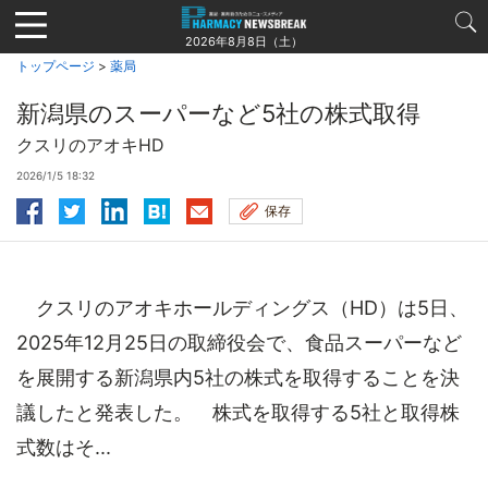
Jump
to
2026年8月8日（土）
navigation
トップページ
>
薬局
新潟県のスーパーなど5社の株式取得
クスリのアオキHD
2026/1/5 18:32
保存
クスリのアオキホールディングス（HD）は5日、
2025年12月25日の取締役会で、食品スーパーなど
を展開する新潟県内5社の株式を取得することを決
議したと発表した。 株式を取得する5社と取得株
式数はそ...