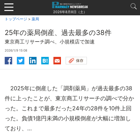
Jump
to
2026年8月8日（土）
navigation
トップページ
>
薬局
25年の薬局倒産、過去最多の38件
東京商工リサーチ調べ、小規模店で加速
2026/1/9 15:08
保存
2025年に倒産した「調剤薬局」が過去最多の38
件に上ったことが、東京商工リサーチの調べで分か
った。これまで最多だった24年の28件を10件上回
った。負債1億円未満の小規模倒産が大幅に増加し
ており、...