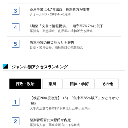
薬局事業は4.7％減益、長期処方が影響
クオールHD・26年4〜6月期
1類薬「文書で情報提供」、順守率76.7％に低下
厚労省・実態調査、乱用薬の適切販売も微減
熊本地震の被災地入りを報告
日薬・岩月会長、高齢医師の廃業懸念
ジャンル別アクセスランキング
行政・政治
薬局
団体・学術
その他
【検証26年度改定】（5）「集中率85％以下」かどうかで
明暗
大半の店舗で基本料1を断念した中小薬局も
薬剤管理官に大原氏が内定
厚労省人事、薬事企画官には稲角氏