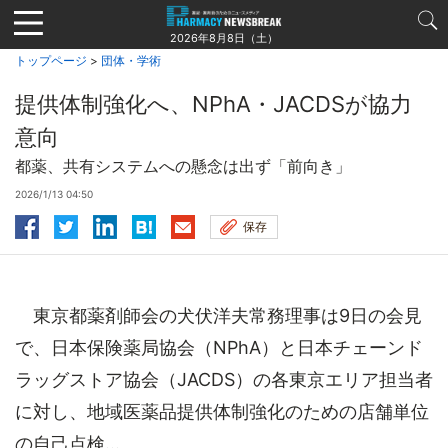
Jump
to
2026年8月8日（土）
navigation
トップページ
>
団体・学術
提供体制強化へ、NPhA・JACDSが協力
意向
都薬、共有システムへの懸念は出ず「前向き」
2026/1/13 04:50
保存
東京都薬剤師会の犬伏洋夫常務理事は9日の会見
で、日本保険薬局協会（NPhA）と日本チェーンド
ラッグストア協会（JACDS）の各東京エリア担当者
に対し、地域医薬品提供体制強化のための店舗単位
の自己点検...