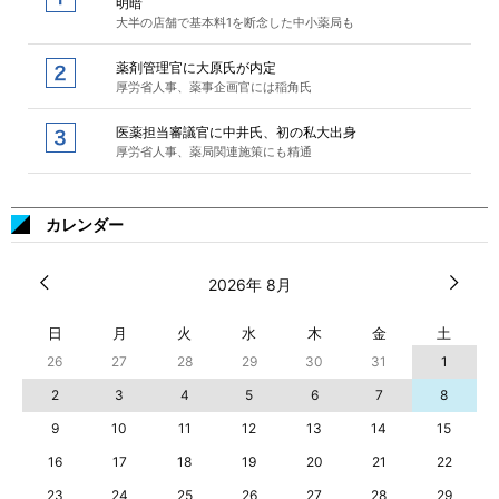
明暗
大半の店舗で基本料1を断念した中小薬局も
薬剤管理官に大原氏が内定
厚労省人事、薬事企画官には稲角氏
医薬担当審議官に中井氏、初の私大出身
厚労省人事、薬局関連施策にも精通
カレンダー
2026年 8月
日
月
火
水
木
金
土
26
27
28
29
30
31
1
2
3
4
5
6
7
8
9
10
11
12
13
14
15
16
17
18
19
20
21
22
23
24
25
26
27
28
29