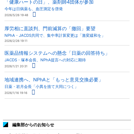
「健康ハートの日」、薬剤師4団体が参加
今年は日病薬も、血圧測定を啓発
2026/5/26 19:48
厚労相に直談判、門前減算の「撤回」要望
NPhA・JACDS共同で、集中率計算変更は「激変緩和を」
2026/2/26 19:11
医薬品情報システムへの懸念「日薬の回答待ち」
JACDS・塚本会長、NPhA提言への対応に期待
2026/1/21 20:31
地域連携へ、NPhAと「もっと意見交換必要」
日薬・岩月会長「小異を捨て大同につく」
2026/1/16 19:16
編集部からのお知らせ