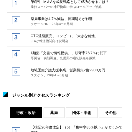
第9回 M＆Aを成長戦略として成功させるには？
業務スーパーの神戸物産に学ぶロールアップ戦略
薬局事業は4.7％減益、長期処方が影響
クオールHD・26年4〜6月期
OTC遠隔販売、コンビニに「大きな前進」
JFAが報道機関向け説明会
1類薬「文書で情報提供」、順守率76.7％に低下
厚労省・実態調査、乱用薬の適切販売も微減
地域医療介護支援事業、営業損失2億2900万円
スズケン、26年4～6月期
ジャンル別アクセスランキング
行政・政治
薬局
団体・学術
その他
【検証26年度改定】（5）「集中率85％以下」かどうかで