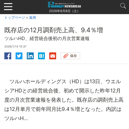
Jump
to
2026年8月8日（土）
navigation
トップページ
>
薬局
既存店の12月調剤売上高、9.4％増
ツルハHD、経営統合後初の月次営業速報
2026/1/14 15:37
保存
ツルハホールディングス（HD）は13日、ウエル
シアHDとの経営統合後、初めて開示した昨年12月
度の月次営業速報を発表した。既存店の調剤売上高
は12月単月で前年同月比9.4％増となった。内訳は
ツルハH...