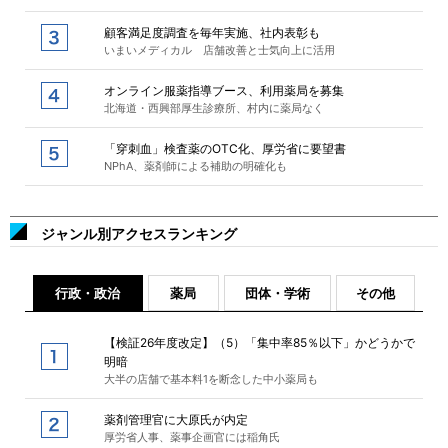
顧客満足度調査を毎年実施、社内表彰も
いまいメディカル 店舗改善と士気向上に活用
オンライン服薬指導ブース、利用薬局を募集
北海道・西興部厚生診療所、村内に薬局なく
「穿刺血」検査薬のOTC化、厚労省に要望書
NPhA、薬剤師による補助の明確化も
ジャンル別アクセスランキング
行政・政治
薬局
団体・学術
その他
【検証26年度改定】（5）「集中率85％以下」かどうかで
明暗
大半の店舗で基本料1を断念した中小薬局も
薬剤管理官に大原氏が内定
厚労省人事、薬事企画官には稲角氏