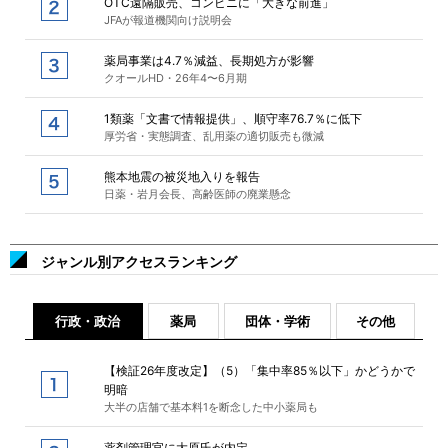
OTC遠隔販売、コンビニに「大きな前進」
JFAが報道機関向け説明会
薬局事業は4.7％減益、長期処方が影響
クオールHD・26年4〜6月期
1類薬「文書で情報提供」、順守率76.7％に低下
厚労省・実態調査、乱用薬の適切販売も微減
熊本地震の被災地入りを報告
日薬・岩月会長、高齢医師の廃業懸念
ジャンル別アクセスランキング
行政・政治
薬局
団体・学術
その他
【検証26年度改定】（5）「集中率85％以下」かどうかで
明暗
大半の店舗で基本料1を断念した中小薬局も
薬剤管理官に大原氏が内定