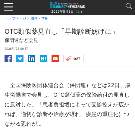
Jump
to
2026年8月8日（土）
navigation
トップページ
>
団体・学術
OTC類似薬見直し「早期診断妨げに」
保団連など会見
2026/1/23 09:17
保存
全国保険医団体連合会（保団連）などは22日、厚
生労働省で会見し、OTC類似薬の保険給付の見直し
に反対した。「患者負担増によって受診控えが広が
れば、適切な診断や治療が遅れ、疾患の重症化につ
ながる恐れが...