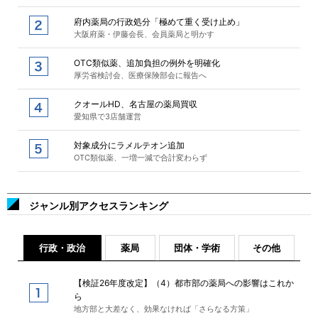
府内薬局の行政処分「極めて重く受け止め」
大阪府薬・伊藤会長、会員薬局と明かす
OTC類似薬、追加負担の例外を明確化
厚労省検討会、医療保険部会に報告へ
クオールHD、名古屋の薬局買収
愛知県で3店舗運営
対象成分にラメルテオン追加
OTC類似薬、一増一減で合計変わらず
ジャンル別アクセスランキング
行政・政治
薬局
団体・学術
その他
【検証26年度改定】（4）都市部の薬局への影響はこれか
ら
地方部と大差なく、効果なければ「さらなる方策」