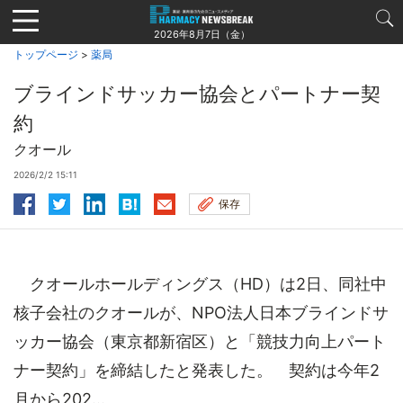
Jump
to
2026年8月7日（金）
navigation
トップページ
>
薬局
ブラインドサッカー協会とパートナー契
約
クオール
2026/2/2 15:11
保存
クオールホールディングス（HD）は2日、同社中
核子会社のクオールが、NPO法人日本ブラインドサ
ッカー協会（東京都新宿区）と「競技力向上パート
ナー契約」を締結したと発表した。 契約は今年2
月から202...