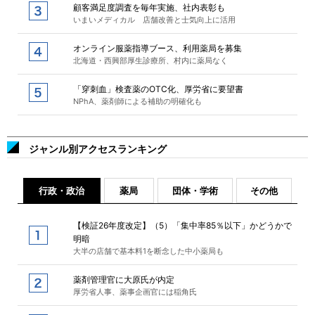
顧客満足度調査を毎年実施、社内表彰も
いまいメディカル 店舗改善と士気向上に活用
オンライン服薬指導ブース、利用薬局を募集
北海道・西興部厚生診療所、村内に薬局なく
「穿刺血」検査薬のOTC化、厚労省に要望書
NPhA、薬剤師による補助の明確化も
ジャンル別アクセスランキング
行政・政治
薬局
団体・学術
その他
【検証26年度改定】（5）「集中率85％以下」かどうかで
明暗
大半の店舗で基本料1を断念した中小薬局も
薬剤管理官に大原氏が内定
厚労省人事、薬事企画官には稲角氏