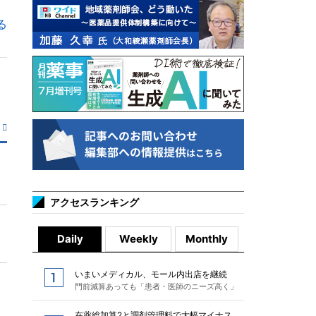
る
アクセスランキング
Daily
Weekly
Monthly
いまいメディカル、モール内出店を継続
門前減算あっても「患者・医師のニーズ高く」
在薬総加算2と調剤管理料で大幅マイナス