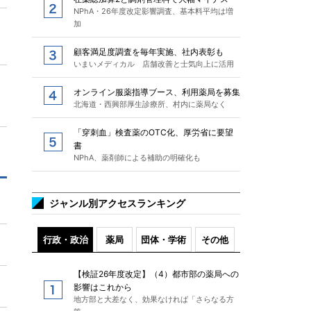
NPhA・26年度改定影響調査、基本料平均は増
加
顧客満足度調査を毎年実施、社内表彰も
いまいメディカル 店舗改善と士気向上に活用
オンライン服薬指導ブース、利用薬局を募集
北海道・西興部厚生診療所、村内に薬局なく
「穿刺血」検査薬のOTC化、厚労省に要望
書
NPhA、薬剤師による補助の明確化も
ジャンル別アクセスランキング
行政・政治
薬局
団体・学術
その他
【検証26年度改定】（4）都市部の薬局への
影響はこれから
地方部と大差なく、効果なければ「さらなる方