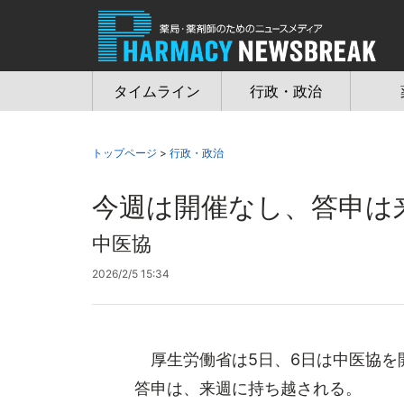
Jump
to
navigation
タイムライン
行政・政治
トップページ
>
行政・政治
今週は開催なし、答申は
中医協
2026/2/5 15:34
厚生労働省は5日、6日は中医協を開
答申は、来週に持ち越される。