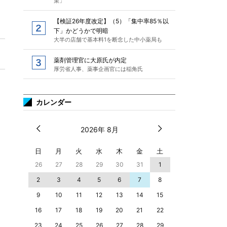
策」
【検証26年度改定】（5）「集中率85％以
下」かどうかで明暗
大半の店舗で基本料1を断念した中小薬局も
薬剤管理官に大原氏が内定
厚労省人事、薬事企画官には稲角氏
カレンダー
2026年 8月
日
月
火
水
木
金
土
26
27
28
29
30
31
1
2
3
4
5
6
7
8
9
10
11
12
13
14
15
16
17
18
19
20
21
22
23
24
25
26
27
28
29