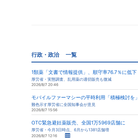
行政・政治
一覧
1類薬「文書で情報提供」、順守率76.7％に低下
厚労省・実態調査、乱用薬の適切販売も微減
2026/8/7 20:46
モバイルファーマシーの平時利用「積極検討を
難色示す厚労省に全国知事会が意見
2026/8/7 15:56
OTC緊急避妊薬販売、全国1万5969店舗に
厚労省・今月3日時点、6月から1381店舗増
2026/8/7 12:16